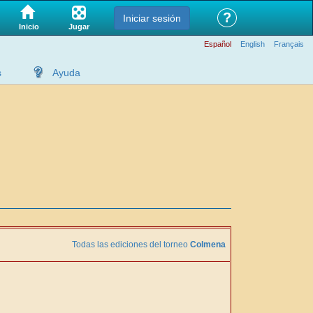
?
Iniciar sesión
Jugar
Inicio
Español
English
Français
s
Ayuda
Todas las ediciones del torneo
Colmena