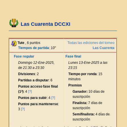
Las Cuarenta DCCXI
Tute
, 6 puntos
Todas las ediciones del torneo
Tiempos de partida
: 10"
Las Cuarenta
Fase regular
Fase final
Domingo 12-Ene-2025,
Lunes 13-Ene-2025 a las
de 21:30 a 23:30
23:15
Divisiones
: 2
Tiempo por ronda
: 15
minutos
Partidas a disputar
: 6
Premios
Puntos acceso fase final
(1ª)
: 4
[?]
Ganador:
10 días de
suscripción
Puntos para subir
: 4
[?]
Finalista:
7 días de
Puntos para mantenerse
:
suscripción
3
[?]
Semifinalista:
4 días de
suscripción