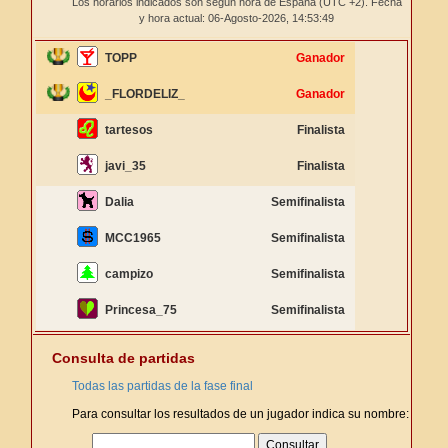
Los horarios indicados son según hora de España (UTC +2). Fecha
y hora actual: 06-Agosto-2026,
14:53:49
TOPP
Ganador
_FLORDELIZ_
Ganador
tartesos
Finalista
javi_35
Finalista
Dalia
Semifinalista
MCC1965
Semifinalista
campizo
Semifinalista
Princesa_75
Semifinalista
Consulta de partidas
Todas las partidas de la fase final
Para consultar los resultados de un jugador indica su nombre: