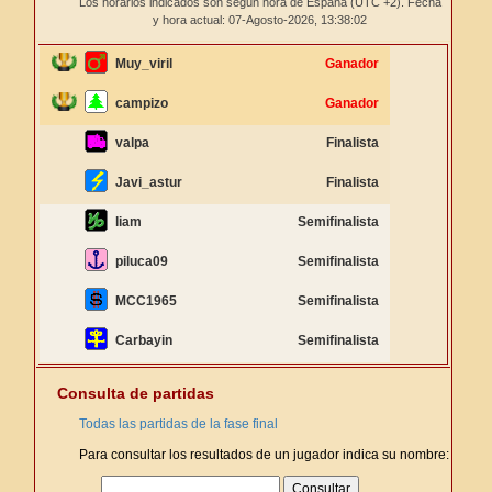
Los horarios indicados son según hora de España (UTC +2). Fecha
y hora actual: 07-Agosto-2026,
13:38:02
Muy_viril
Ganador
campizo
Ganador
valpa
Finalista
Javi_astur
Finalista
liam
Semifinalista
piluca09
Semifinalista
MCC1965
Semifinalista
Carbayin
Semifinalista
Consulta de partidas
Todas las partidas de la fase final
Para consultar los resultados de un jugador indica su nombre: