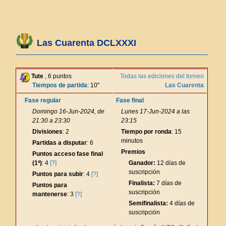
Las Cuarenta DCLXXXI
Tute
, 6 puntos
Todas las ediciones del torneo
Tiempos de partida
: 10"
Las Cuarenta
Fase regular
Fase final
Domingo 16-Jun-2024, de
Lunes 17-Jun-2024 a las
21:30 a 23:30
23:15
Divisiones
: 2
Tiempo por ronda
: 15
minutos
Partidas a disputar
: 6
Premios
Puntos acceso fase final
(1ª)
: 4
[?]
Ganador:
12 días de
suscripción
Puntos para subir
: 4
[?]
Finalista:
7 días de
Puntos para
suscripción
mantenerse
: 3
[?]
Semifinalista:
4 días de
suscripción