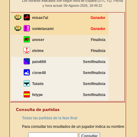
Los horarios indicados son según hora de España (UTC +2). Fecha
y hora actual: 06-Agosto-2026,
18:49:22
misae7al
Ganador
sonietasami
Ganador
anoser
Finalista
elvime
Finalista
pato666
Semifinalista
cisne48
Semifinalista
Tutatis
Semifinalista
felype
Semifinalista
Consulta de partidas
Todas las partidas de la fase final
Para consultar los resultados de un jugador indica su nombre: