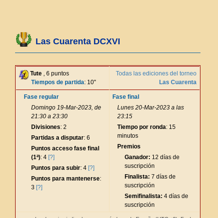
Las Cuarenta DCXVI
Tute
, 6 puntos
Todas las ediciones del torneo
Tiempos de partida
: 10"
Las Cuarenta
Fase regular
Fase final
Domingo 19-Mar-2023, de
Lunes 20-Mar-2023 a las
21:30 a 23:30
23:15
Divisiones
: 2
Tiempo por ronda
: 15
minutos
Partidas a disputar
: 6
Premios
Puntos acceso fase final
(1ª)
: 4
[?]
Ganador:
12 días de
suscripción
Puntos para subir
: 4
[?]
Finalista:
7 días de
Puntos para mantenerse
:
suscripción
3
[?]
Semifinalista:
4 días de
suscripción