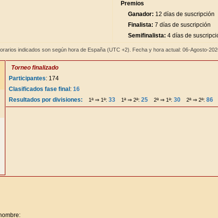
Premios
Ganador:
12 días de suscripción
Finalista:
7 días de suscripción
Semifinalista:
4 días de suscripci
orarios indicados son según hora de España (UTC +2). Fecha y hora actual: 06-Agosto-20
Torneo finalizado
Participantes
: 174
Clasificados fase final
:
16
Resultados por divisiones:
33
25
30
86
1ª ⇒ 1ª:
1ª ⇒ 2ª:
2ª ⇒ 1ª:
2ª ⇒ 2ª:
 nombre: