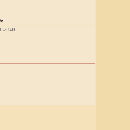
ón
26,
14:41:59