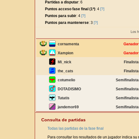
Partidas a disputar
: 6
Puntos acceso fase final (1ª)
: 4
[?]
Puntos para subir
: 4
[?]
Puntos para mantenerse
: 3
[?]
Los h
cornamenta
Ganador
Xampion
Ganador
Mi_nick
Finalista
the_cats
Finalista
cotumelio
Semifinalista
DOTADISIMO
Semifinalista
Tutatis
Semifinalista
jandemor69
Semifinalista
Consulta de partidas
Todas las partidas de la fase final
Para consultar los resultados de un jugador indica su