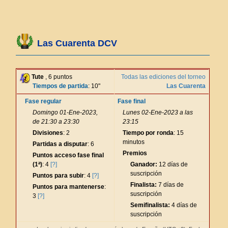
Las Cuarenta DCV
Tute
, 6 puntos
Todas las ediciones del torneo
Tiempos de partida
: 10"
Las Cuarenta
Fase regular
Fase final
Domingo 01-Ene-2023,
Lunes 02-Ene-2023 a las
de 21:30 a 23:30
23:15
Divisiones
: 2
Tiempo por ronda
: 15
minutos
Partidas a disputar
: 6
Premios
Puntos acceso fase final
(1ª)
: 4
[?]
Ganador:
12 días de
suscripción
Puntos para subir
: 4
[?]
Finalista:
7 días de
Puntos para mantenerse
:
suscripción
3
[?]
Semifinalista:
4 días de
suscripción