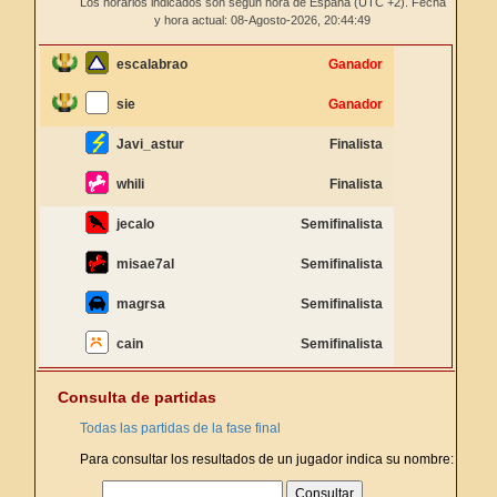
Los horarios indicados son según hora de España (UTC +2). Fecha
y hora actual: 08-Agosto-2026,
20:44:49
escalabrao
Ganador
sie
Ganador
Javi_astur
Finalista
whili
Finalista
jecalo
Semifinalista
misae7al
Semifinalista
magrsa
Semifinalista
cain
Semifinalista
Consulta de partidas
Todas las partidas de la fase final
Para consultar los resultados de un jugador indica su nombre: