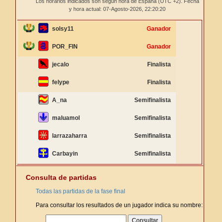
Los horarios indicados son según hora de España (UTC +2). Fecha
y hora actual: 07-Agosto-2026,
22:20:20
solsy11
Ganador
POR_FIN
Ganador
jecalo
Finalista
felype
Finalista
A_na
Semifinalista
maluamol
Semifinalista
larrazaharra
Semifinalista
Carbayin
Semifinalista
Consulta de partidas
Todas las partidas de la fase final
Para consultar los resultados de un jugador indica su nombre: