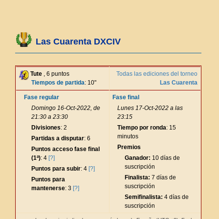
Las Cuarenta DXCIV
Tute
, 6 puntos
Todas las ediciones del torneo
Tiempos de partida
: 10"
Las Cuarenta
Fase regular
Fase final
Domingo 16-Oct-2022, de
Lunes 17-Oct-2022 a las
21:30 a 23:30
23:15
Divisiones
: 2
Tiempo por ronda
: 15
minutos
Partidas a disputar
: 6
Premios
Puntos acceso fase final
(1ª)
: 4
[?]
Ganador:
10 días de
suscripción
Puntos para subir
: 4
[?]
Finalista:
7 días de
Puntos para
suscripción
mantenerse
: 3
[?]
Semifinalista:
4 días de
suscripción