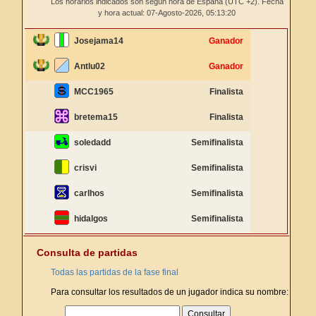
Los horarios indicados son según hora de España (UTC +2). Fecha
y hora actual: 07-Agosto-2026,
05:13:20
Josejama14
Ganador
Antlu02
Ganador
MCC1965
Finalista
bretema15
Finalista
soledadd
Semifinalista
crisvi
Semifinalista
carlhos
Semifinalista
hidalgos
Semifinalista
Consulta de partidas
Todas las partidas de la fase final
Para consultar los resultados de un jugador indica su nombre: