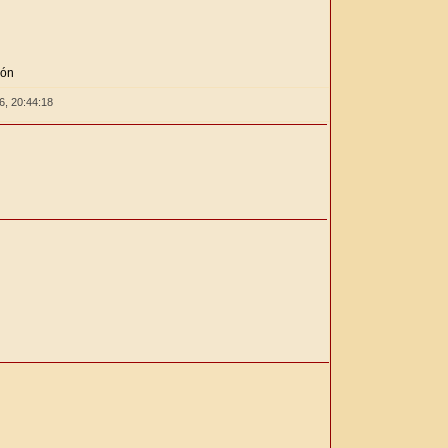
ión
26,
20:44:18