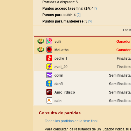
Partidas a disputar
: 6
Puntos acceso fase final (1ª)
: 4
[?]
Puntos para subir
: 4
[?]
Puntos para mantenerse
: 3
[?]
Los h
yulli
Ganador
McLatha
Ganador
pedro_f
Finalista
evel_29
Finalista
gollin
Semifinalista
danfi
Semifinalista
Amo_rdisco
Semifinalista
cain
Semifinalista
Consulta de partidas
Todas las partidas de la fase final
Para consultar los resultados de un jugador indica su