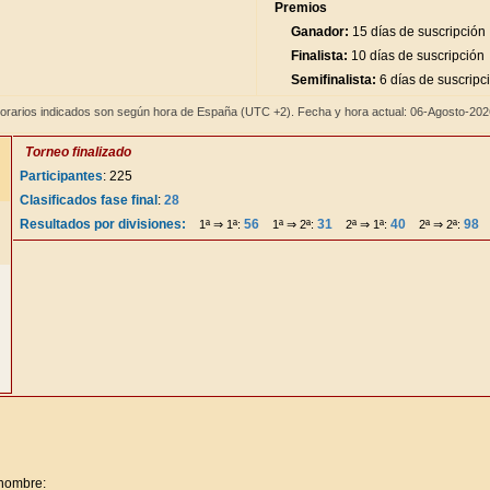
Premios
Ganador:
15 días de suscripción
Finalista:
10 días de suscripción
Semifinalista:
6 días de suscripc
orarios indicados son según hora de España (UTC +2). Fecha y hora actual: 06-Agosto-20
Torneo finalizado
Participantes
: 225
Clasificados fase final
:
28
Resultados por divisiones:
56
31
40
98
1ª ⇒ 1ª:
1ª ⇒ 2ª:
2ª ⇒ 1ª:
2ª ⇒ 2ª:
 nombre: