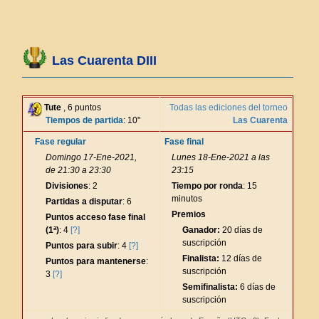
Las Cuarenta DIII
Tute
, 6 puntos
Todas las ediciones del torneo
Tiempos de partida
: 10"
Las Cuarenta
Fase regular
Fase final
Domingo 17-Ene-2021,
Lunes 18-Ene-2021 a las
de 21:30 a 23:30
23:15
Divisiones
: 2
Tiempo por ronda
: 15
minutos
Partidas a disputar
: 6
Premios
Puntos acceso fase final
(1ª)
: 4
[?]
Ganador:
20 días de
suscripción
Puntos para subir
: 4
[?]
Finalista:
12 días de
Puntos para mantenerse
:
suscripción
3
[?]
Semifinalista:
6 días de
suscripción