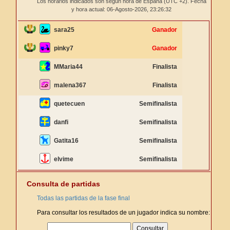
Los horarios indicados son según hora de España (UTC +2). Fecha
y hora actual: 06-Agosto-2026,
23:26:33
sara25
Ganador
pinky7
Ganador
MMaria44
Finalista
malena367
Finalista
quetecuen
Semifinalista
danfi
Semifinalista
Gatita16
Semifinalista
elvime
Semifinalista
Consulta de partidas
Todas las partidas de la fase final
Para consultar los resultados de un jugador indica su nombre: