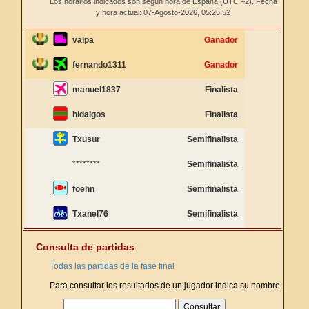
Los horarios indicados son según hora de España (UTC +2). Fecha
y hora actual: 07-Agosto-2026,
05:26:52
valpa
Ganador
fernando1311
Ganador
manuel1837
Finalista
hidalgos
Finalista
Txusur
Semifinalista
********
Semifinalista
foehn
Semifinalista
Txanel76
Semifinalista
Consulta de partidas
Todas las partidas de la fase final
Para consultar los resultados de un jugador indica su nombre: