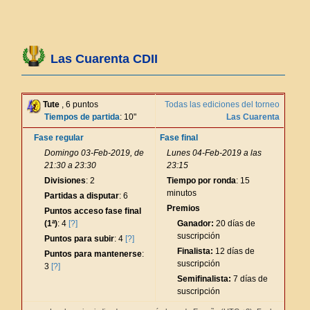
Las Cuarenta CDII
Tute
, 6 puntos
Todas las ediciones del torneo
Tiempos de partida
: 10"
Las Cuarenta
Fase regular
Fase final
Domingo 03-Feb-2019, de
Lunes 04-Feb-2019 a las
21:30 a 23:30
23:15
Divisiones
: 2
Tiempo por ronda
: 15
minutos
Partidas a disputar
: 6
Premios
Puntos acceso fase final
(1ª)
: 4
[?]
Ganador:
20 días de
suscripción
Puntos para subir
: 4
[?]
Finalista:
12 días de
Puntos para mantenerse
:
suscripción
3
[?]
Semifinalista:
7 días de
suscripción