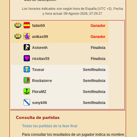
Los horarios indicados son según hora de España (UTC +2). Fecha
y hora actual: 08-Agosto-2026,
07:29:27
fabio50
Ganador
anikas99
Ganador
Astoreth
Finalista
rissitas55
Finalista
Txusur
Semifinalista
Rositatorre
Semifinalista
FloraMZ
Semifinalista
sonyk06
Semifinalista
Consulta de partidas
Todas las partidas de la fase final
Para consultar los resultados de un jugador indica su nombre: