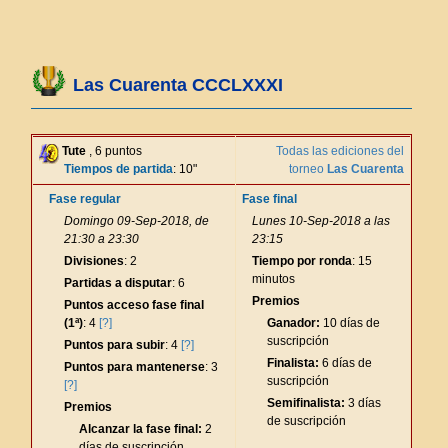
Las Cuarenta CCCLXXXI
Tute
, 6 puntos
Todas las ediciones del
Tiempos de partida
: 10"
torneo
Las Cuarenta
Fase regular
Fase final
Domingo 09-Sep-2018, de
Lunes 10-Sep-2018 a las
21:30 a 23:30
23:15
Divisiones
: 2
Tiempo por ronda
: 15
minutos
Partidas a disputar
: 6
Premios
Puntos acceso fase final
(1ª)
: 4
[?]
Ganador:
10 días de
suscripción
Puntos para subir
: 4
[?]
Finalista:
6 días de
Puntos para mantenerse
: 3
suscripción
[?]
Semifinalista:
3 días
Premios
de suscripción
Alcanzar la fase final:
2
días de suscripción