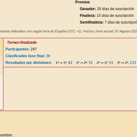
Premios
Ganador:
20 días de suscripción
Finalista:
15 días de suscripción
Semifinalista:
7 días de suscripci
orarios indicados son según hora de España (UTC +2). Fecha y hora actual: 07-Agosto-20
Torneo finalizado
Participantes
: 297
Clasificados fase final
:
39
Resultados por divisiones:
62
51
51
133
1ª ⇒ 1ª:
1ª ⇒ 2ª:
2ª ⇒ 1ª:
2ª ⇒ 2ª:
 nombre: