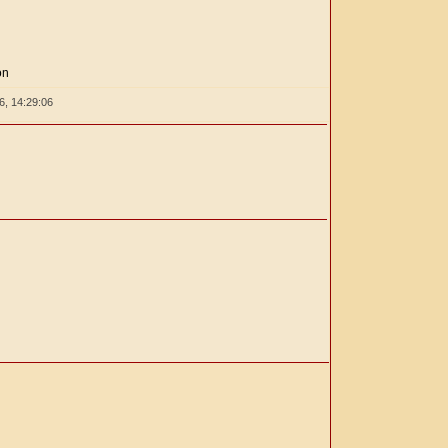
ón
26,
14:29:06