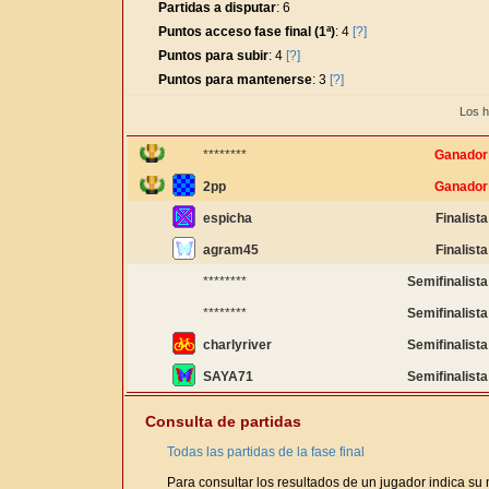
Partidas a disputar
: 6
Puntos acceso fase final (1ª)
: 4
[?]
Puntos para subir
: 4
[?]
Puntos para mantenerse
: 3
[?]
Los h
********
Ganador
2pp
Ganador
espicha
Finalista
agram45
Finalista
********
Semifinalista
********
Semifinalista
charlyriver
Semifinalista
SAYA71
Semifinalista
Consulta de partidas
Todas las partidas de la fase final
Para consultar los resultados de un jugador indica su