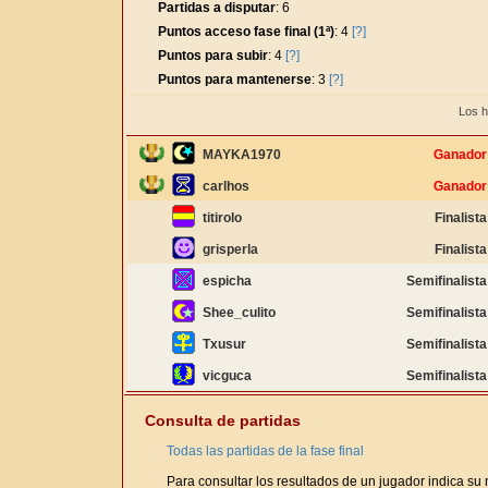
Partidas a disputar
: 6
Puntos acceso fase final (1ª)
: 4
[?]
Puntos para subir
: 4
[?]
Puntos para mantenerse
: 3
[?]
Los h
MAYKA1970
Ganador
carlhos
Ganador
titirolo
Finalista
grisperla
Finalista
espicha
Semifinalista
Shee_culito
Semifinalista
Txusur
Semifinalista
vicguca
Semifinalista
Consulta de partidas
Todas las partidas de la fase final
Para consultar los resultados de un jugador indica su