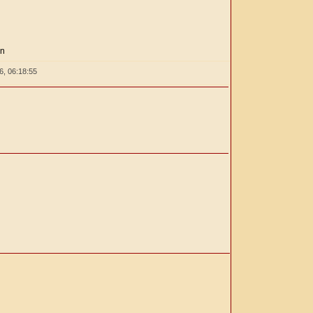
ón
26,
06:18:56