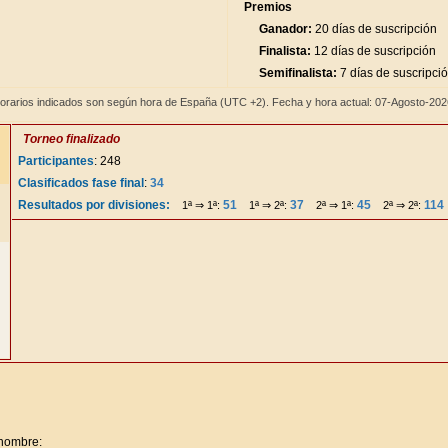
Premios
Ganador:
20 días de suscripción
Finalista:
12 días de suscripción
Semifinalista:
7 días de suscripci
orarios indicados son según hora de España (UTC +2). Fecha y hora actual: 07-Agosto-20
Torneo finalizado
Participantes
: 248
Clasificados fase final
:
34
Resultados por divisiones:
51
37
45
114
1ª ⇒ 1ª:
1ª ⇒ 2ª:
2ª ⇒ 1ª:
2ª ⇒ 2ª:
 nombre: