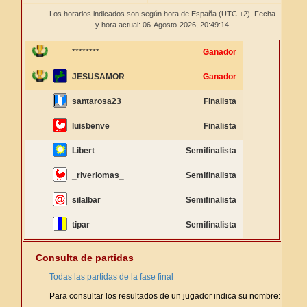
Los horarios indicados son según hora de España (UTC +2). Fecha
y hora actual: 06-Agosto-2026,
20:49:14
********
Ganador
JESUSAMOR
Ganador
santarosa23
Finalista
luisbenve
Finalista
Libert
Semifinalista
_riverlomas_
Semifinalista
silalbar
Semifinalista
tipar
Semifinalista
Consulta de partidas
Todas las partidas de la fase final
Para consultar los resultados de un jugador indica su nombre: