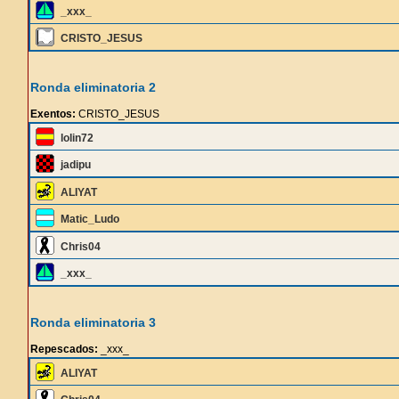
_xxx_
CRISTO_JESUS
Ronda eliminatoria 2
Exentos:
CRISTO_JESUS
lolin72
jadipu
ALIYAT
Matic_Ludo
Chris04
_xxx_
Ronda eliminatoria 3
Repescados:
_xxx_
ALIYAT