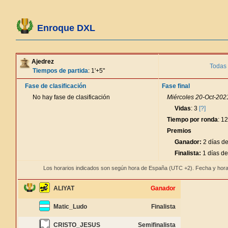
Enroque DXL
Ajedrez
Todas 
Tiempos de partida
: 1'+5"
Fase de clasificación
Fase final
No hay fase de clasificación
Miércoles 20-Oct-2021
Vidas
: 3
[?]
Tiempo por ronda
: 1
Premios
Ganador:
2 días de
Finalista:
1 días de
Los horarios indicados son según hora de España (UTC +2). Fecha y hora
ALIYAT
Ganador
Matic_Ludo
Finalista
CRISTO_JESUS
Semifinalista