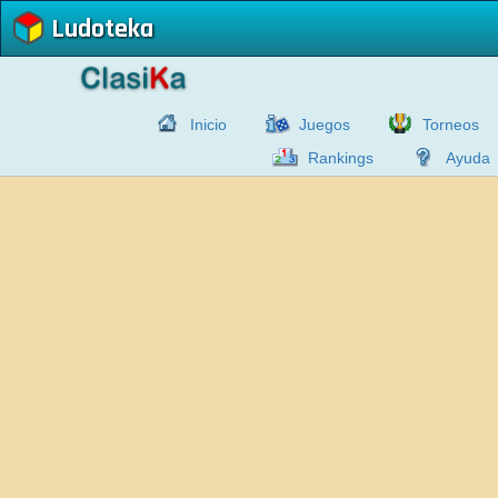
Ludoteka
Inicio
Juegos
Torneos
Rankings
Ayuda