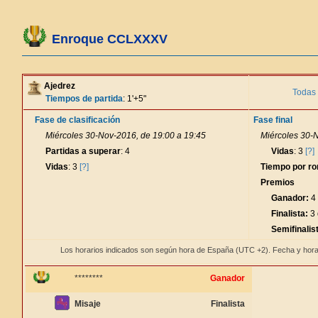
Enroque CCLXXXV
Ajedrez
Todas 
Tiempos de partida
: 1'+5"
Fase de clasificación
Fase final
Miércoles 30-Nov-2016, de 19:00 a 19:45
Miércoles 30-
Partidas a superar
: 4
Vidas
: 3
[?]
Vidas
: 3
[?]
Tiempo por r
Premios
Ganador:
4 
Finalista:
3 
Semifinalis
Los horarios indicados son según hora de España (UTC +2). Fecha y hora
********
Ganador
Misaje
Finalista