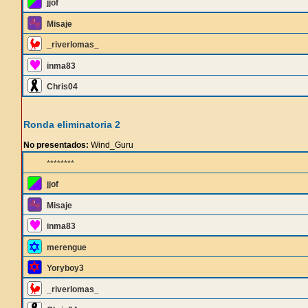
jjof
Misaje
_riverlomas_
inma83
Chris04
Ronda eliminatoria 2
No presentados:
Wind_Guru
********
jjof
Misaje
inma83
merengue
Yoryboy3
_riverlomas_