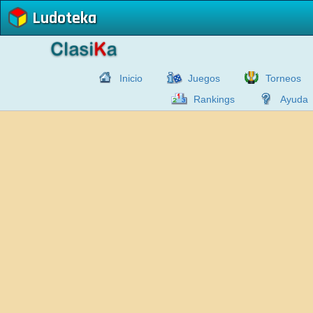
Ludoteka
Inicio
Juegos
Torneos
Rankings
Ayuda