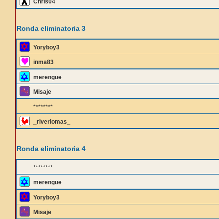
Chris04
Ronda eliminatoria 3
Yoryboy3
inma83
merengue
Misaje
********
_riverlomas_
Ronda eliminatoria 4
********
merengue
Yoryboy3
Misaje