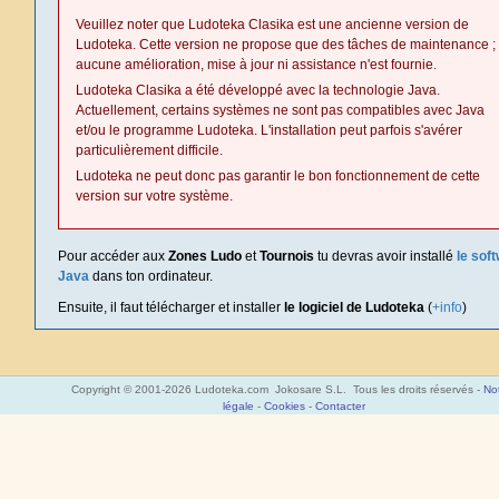
Veuillez noter que Ludoteka Clasika est une ancienne version de
Ludoteka. Cette version ne propose que des tâches de maintenance ;
aucune amélioration, mise à jour ni assistance n'est fournie.
Ludoteka Clasika a été développé avec la technologie Java.
Actuellement, certains systèmes ne sont pas compatibles avec Java
et/ou le programme Ludoteka. L'installation peut parfois s'avérer
particulièrement difficile.
Ludoteka ne peut donc pas garantir le bon fonctionnement de cette
version sur votre système.
Pour accéder aux
Zones Ludo
et
Tournois
tu devras avoir installé
le sof
Java
dans ton ordinateur.
Ensuite, il faut télécharger et installer
le logiciel de Ludoteka
(
+info
)
Copyright © 2001-2026 Ludoteka.com Jokosare S.L. Tous les droits réservés -
No
légale
-
Cookies
-
Contacter