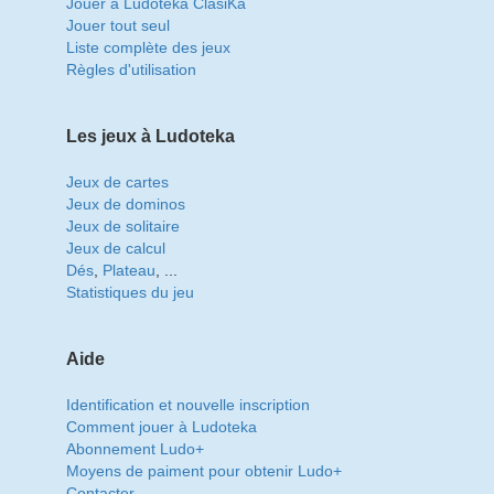
Jouer à Ludoteka ClasiKa
Jouer tout seul
Liste complète des jeux
Règles d'utilisation
Les jeux à Ludoteka
Jeux de cartes
Jeux de dominos
Jeux de solitaire
Jeux de calcul
Dés
,
Plateau
, ...
Statistiques du jeu
Aide
Identification et nouvelle inscription
Comment jouer à Ludoteka
Abonnement Ludo+
Moyens de paiment pour obtenir Ludo+
Contacter