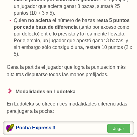
un jugador que acierta ganar 3 bazas, sumará 25
puntos (10 + 3 x 5).
Quien
no acierta
el número de bazas
resta 5 puntos
por cada baza de diferencia
(tanto por exceso como
por defecto) entre lo previsto y lo realmente llevado.
Por ejemplo, un jugador que apostó ganar 3 bazas, y
sin embargo sólo consiguió una, restará 10 puntos (2 x
5).
Gana la partida el jugador que logra la puntuación más
alta tras disputarse todas las manos prefijadas.
Modalidades en Ludoteka
En Ludoteka se ofrecen tres modalidades diferenciadas
para jugar a la pocha:
Pocha Express 3
Jugar