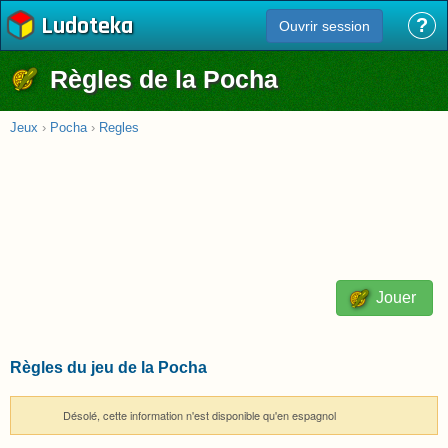
Ludoteka
?
Ouvrir session
Règles de la Pocha
Jeux
›
Pocha
›
Regles
Jouer
Règles du jeu de la Pocha
Désolé, cette information n'est disponible qu'en espagnol