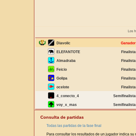
Los h
Diavolic
Ganador
ELEFANTOTE
Finalista
Almadraba
Finalista
Feicio
Finalista
Golipa
Finalista
ocelote
Finalista
4_conecto_4
Semifinalista
voy_x_mas
Semifinalista
Consulta de partidas
Todas las partidas de la fase final
Para consultar los resultados de un jugador indica su