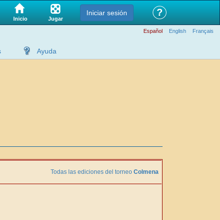
?
Iniciar sesión
Jugar
Inicio
Español
English
Français
s
Ayuda
Todas las ediciones del torneo
Colmena