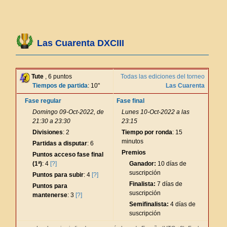
Las Cuarenta DXCIII
Tute
, 6 puntos
Todas las ediciones del torneo
Tiempos de partida
: 10"
Las Cuarenta
Fase regular
Fase final
Domingo 09-Oct-2022, de
Lunes 10-Oct-2022 a las
21:30 a 23:30
23:15
Divisiones
: 2
Tiempo por ronda
: 15
minutos
Partidas a disputar
: 6
Premios
Puntos acceso fase final
(1ª)
: 4
[?]
Ganador:
10 días de
suscripción
Puntos para subir
: 4
[?]
Finalista:
7 días de
Puntos para
suscripción
mantenerse
: 3
[?]
Semifinalista:
4 días de
suscripción