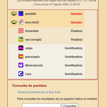
Los horarios indicados son según hora de España (UTC +2). Fecha
y hora actual: 07-Agosto-2026,
21:58:22
pato666
Ganador
merche52
Ganador
Asturbolo
Finalista
narcisorgb2
Finalista
valpa
Semifinalista
patraspelo
Semifinalista
Misterpucela
Semifinalista
royu
Semifinalista
Consulta de partidas
Todas las partidas de la fase final
Para consultar los resultados de un jugador indica su nombre: