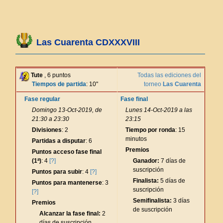
Las Cuarenta CDXXXVIII
Tute
, 6 puntos
Todas las ediciones del
Tiempos de partida
: 10"
torneo
Las Cuarenta
Fase regular
Fase final
Domingo 13-Oct-2019, de
Lunes 14-Oct-2019 a las
21:30 a 23:30
23:15
Divisiones
: 2
Tiempo por ronda
: 15
minutos
Partidas a disputar
: 6
Premios
Puntos acceso fase final
(1ª)
: 4
[?]
Ganador:
7 días de
suscripción
Puntos para subir
: 4
[?]
Finalista:
5 días de
Puntos para mantenerse
: 3
suscripción
[?]
Semifinalista:
3 días
Premios
de suscripción
Alcanzar la fase final:
2
días de suscripción