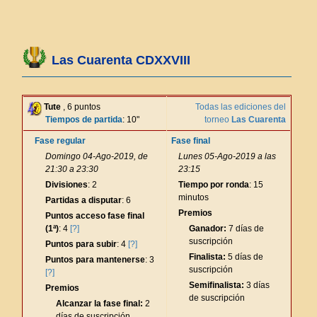
Las Cuarenta CDXXVIII
Tute
, 6 puntos
Todas las ediciones del
Tiempos de partida
: 10"
torneo
Las Cuarenta
Fase regular
Fase final
Domingo 04-Ago-2019, de
Lunes 05-Ago-2019 a las
21:30 a 23:30
23:15
Divisiones
: 2
Tiempo por ronda
: 15
minutos
Partidas a disputar
: 6
Premios
Puntos acceso fase final
(1ª)
: 4
[?]
Ganador:
7 días de
suscripción
Puntos para subir
: 4
[?]
Finalista:
5 días de
Puntos para mantenerse
: 3
suscripción
[?]
Semifinalista:
3 días
Premios
de suscripción
Alcanzar la fase final:
2
días de suscripción