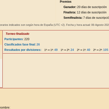
Premios
Ganador:
20 días de suscripción
Finalista:
12 días de suscripción
Semifinalista:
7 días de suscripci
orarios indicados son según hora de España (UTC +2). Fecha y hora actual: 06-Agosto-20
Torneo finalizado
Participantes
: 220
Clasificados fase final
:
26
Resultados por divisiones:
49
24
40
105
1ª ⇒ 1ª:
1ª ⇒ 2ª:
2ª ⇒ 1ª:
2ª ⇒ 2ª:
 nombre: