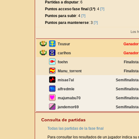
Partidas a disputar
: 6
Puntos acceso fase final (1ª)
: 4
[?]
Puntos para subir
: 4
[?]
Puntos para mantenerse
: 3
[?]
Los h
Txusur
Ganador
carlhos
Ganador
foehn
Finalista
Manu_torrent
Finalista
misae7al
Semifinalista
alfredmle
Semifinalista
majumabu70
Semifinalista
jandemor69
Semifinalista
Consulta de partidas
Todas las partidas de la fase final
Para consultar los resultados de un jugador indica su