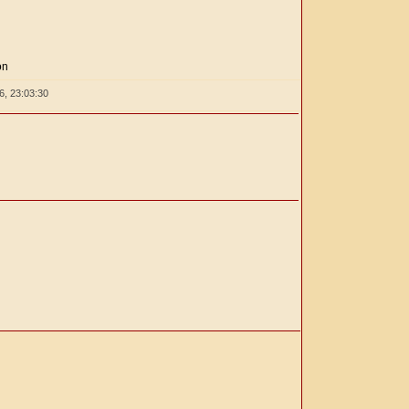
ón
26,
23:03:31