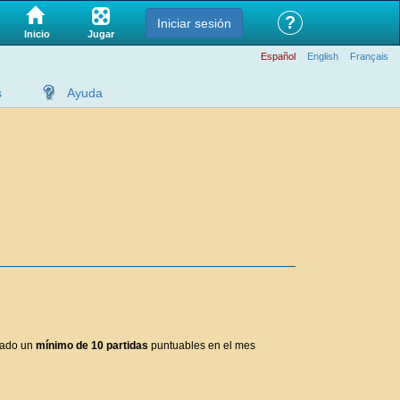
?
Iniciar sesión
Jugar
Inicio
Español
English
Français
s
Ayuda
utado un
mínimo de 10 partidas
puntuables en el mes