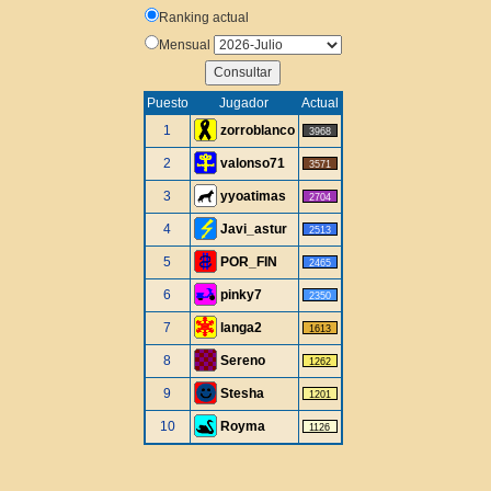
Ranking actual
Mensual
Puesto
Jugador
Actual
1
zorroblanco
3968
2
valonso71
3571
3
yyoatimas
2704
4
Javi_astur
2513
5
POR_FIN
2465
6
pinky7
2350
7
langa2
1613
8
Sereno
1262
9
Stesha
1201
10
Royma
1126