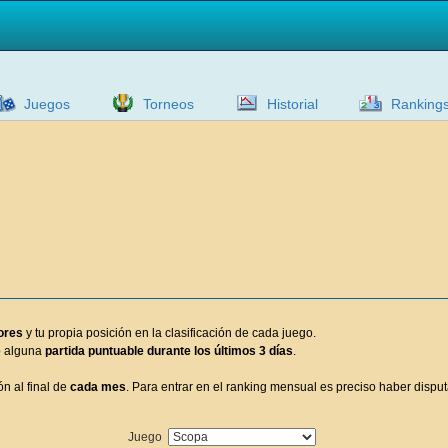
Juegos
Torneos
Historial
Ranking
ores
y tu propia posición en la clasificación de cada juego.
do alguna
partida puntuable durante los últimos 3 días
.
ón al final de
cada mes
. Para entrar en el ranking mensual es preciso haber disp
Juego