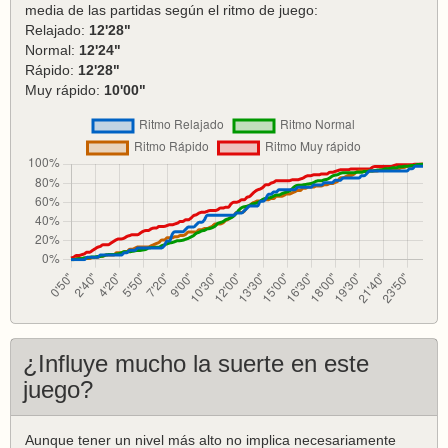
media de las partidas según el ritmo de juego:
Relajado:
12'28"
Normal:
12'24"
Rápido:
12'28"
Muy rápido:
10'00"
¿Influye mucho la suerte en este
juego?
Aunque tener un nivel más alto no implica necesariamente