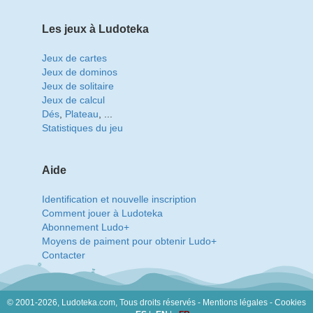
Les jeux à Ludoteka
Jeux de cartes
Jeux de dominos
Jeux de solitaire
Jeux de calcul
Dés
,
Plateau
, ...
Statistiques du jeu
Aide
Identification et nouvelle inscription
Comment jouer à Ludoteka
Abonnement Ludo+
Moyens de paiment pour obtenir Ludo+
Contacter
© 2001-2026, Ludoteka.com,
Tous droits réservés -
Mentions légales
-
Cookies