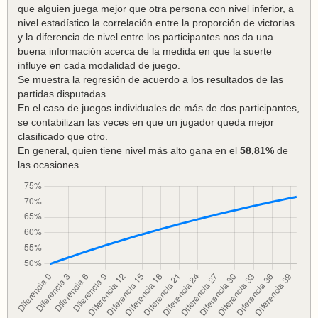
que alguien juega mejor que otra persona con nivel inferior, a
nivel estadístico la correlación entre la proporción de victorias
y la diferencia de nivel entre los participantes nos da una
buena información acerca de la medida en que la suerte
influye en cada modalidad de juego.
Se muestra la regresión de acuerdo a los resultados de las
partidas disputadas.
En el caso de juegos individuales de más de dos participantes,
se contabilizan las veces en que un jugador queda mejor
clasificado que otro.
En general, quien tiene nivel más alto gana en el
58,81%
de
las ocasiones.