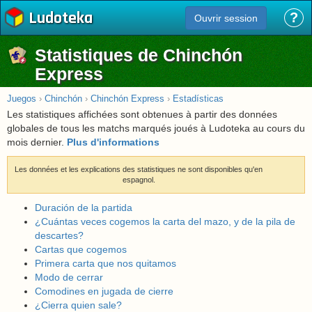
Ludoteka
?
Ouvrir session
Statistiques de Chinchón
Express
Juegos
›
Chinchón
›
Chinchón Express
›
Estadísticas
Les statistiques affichées sont obtenues à partir des données
globales de tous les matchs marqués joués à Ludoteka au cours du
mois dernier.
Plus d'informations
Les données et les explications des statistiques ne sont disponibles qu'en
espagnol.
Duración de la partida
¿Cuántas veces cogemos la carta del mazo, y de la pila de
descartes?
Cartas que cogemos
Primera carta que nos quitamos
Modo de cerrar
Comodines en jugada de cierre
¿Cierra quien sale?