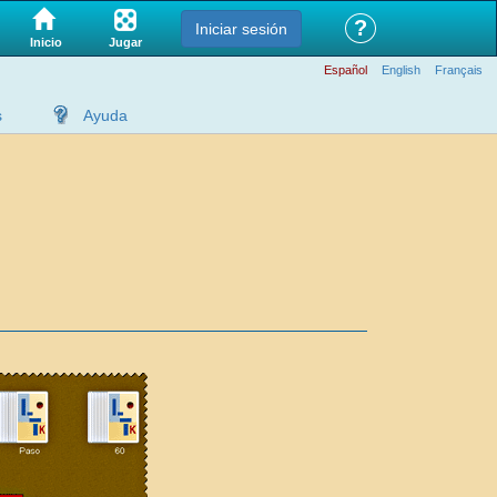
?
Iniciar sesión
Jugar
Inicio
Español
English
Français
s
Ayuda