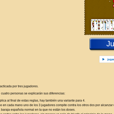
Ju
jugar
racticada por tres jugadores.
 cuatro personas se explicarán sus diferencias:
lica al final de estas reglas, hay también una variante para 4.
que en cada mano uno de los 3 jugadores compite contra los otros dos por alcanza
na baraja española normal en la que no están los doses.