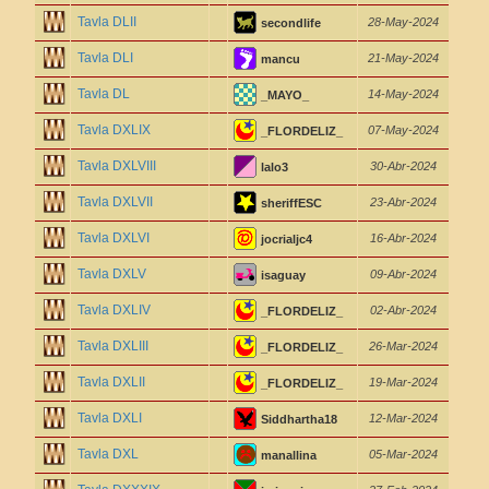
Tavla DLII
28-May-2024
secondlife
Tavla DLI
21-May-2024
mancu
Tavla DL
14-May-2024
_MAYO_
Tavla DXLIX
07-May-2024
_FLORDELIZ_
Tavla DXLVIII
30-Abr-2024
lalo3
Tavla DXLVII
23-Abr-2024
sheriffESC
Tavla DXLVI
16-Abr-2024
jocrialjc4
Tavla DXLV
09-Abr-2024
isaguay
Tavla DXLIV
02-Abr-2024
_FLORDELIZ_
Tavla DXLIII
26-Mar-2024
_FLORDELIZ_
Tavla DXLII
19-Mar-2024
_FLORDELIZ_
Tavla DXLI
12-Mar-2024
Siddhartha18
Tavla DXL
05-Mar-2024
manallina