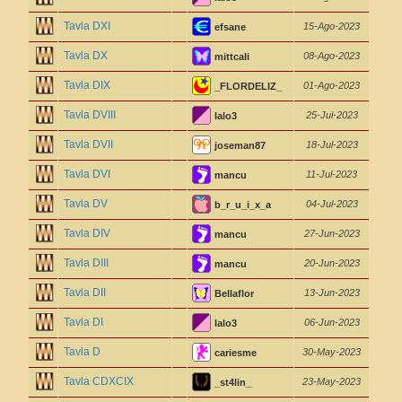
Tavla DXI
15-Ago-2023
efsane
Tavla DX
08-Ago-2023
mittcali
Tavla DIX
01-Ago-2023
_FLORDELIZ_
Tavla DVIII
25-Jul-2023
lalo3
Tavla DVII
18-Jul-2023
joseman87
Tavla DVI
11-Jul-2023
mancu
Tavla DV
04-Jul-2023
b_r_u_i_x_a
Tavla DIV
27-Jun-2023
mancu
Tavla DIII
20-Jun-2023
mancu
Tavla DII
13-Jun-2023
Bellaflor
Tavla DI
06-Jun-2023
lalo3
Tavla D
30-May-2023
cariesme
Tavla CDXCIX
23-May-2023
_st4lin_