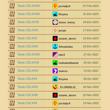
Tavla CDLXXXIV
07-Feb-2023
jocrialjc4
Tavla CDLXXXIII
31-Ene-2023
Royma
Tavla CDLXXXII
24-Ene-2023
bison_henry
Tavla CDLXXXI
17-Ene-2023
puspi
Tavla CDLXXX
10-Ene-2023
tutank_abron
Tavla CDLXXIX
03-Ene-2023
Almadraba
Tavla CDLXXVIII
27-Dic-2022
lalo3
Tavla CDLXXVII
20-Dic-2022
mahabadkamal
Tavla CDLXXVI
13-Dic-2022
mancu
Tavla CDLXXV
06-Dic-2022
Royma
Tavla CDLXXIV
29-Nov-2022
_FLORDELIZ_
Tavla CDLXXIII
22-Nov-2022
tutank_abron
Tavla CDLXXII
15-Nov-2022
jocrialjc4