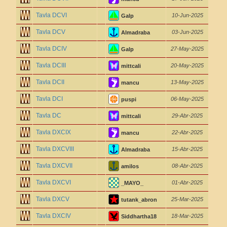
Tavla DCVI
10-Jun-2025
Galp
Tavla DCV
03-Jun-2025
Almadraba
Tavla DCIV
27-May-2025
Galp
Tavla DCIII
20-May-2025
mittcali
Tavla DCII
13-May-2025
mancu
Tavla DCI
06-May-2025
puspi
Tavla DC
29-Abr-2025
mittcali
Tavla DXCIX
22-Abr-2025
mancu
Tavla DXCVIII
15-Abr-2025
Almadraba
Tavla DXCVII
08-Abr-2025
amilos
Tavla DXCVI
01-Abr-2025
_MAYO_
Tavla DXCV
25-Mar-2025
tutank_abron
Tavla DXCIV
18-Mar-2025
Siddhartha18