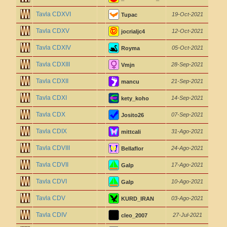
Tavla CDXVI
19-Oct-2021
Tupac
Tavla CDXV
12-Oct-2021
jocrialjc4
Tavla CDXIV
05-Oct-2021
Royma
Tavla CDXIII
28-Sep-2021
Vmjn
Tavla CDXII
21-Sep-2021
mancu
Tavla CDXI
14-Sep-2021
kety_koho
Tavla CDX
07-Sep-2021
Josito26
Tavla CDIX
31-Ago-2021
mittcali
Tavla CDVIII
24-Ago-2021
Bellaflor
Tavla CDVII
17-Ago-2021
Galp
Tavla CDVI
10-Ago-2021
Galp
Tavla CDV
03-Ago-2021
KURD_IRAN
Tavla CDIV
27-Jul-2021
cleo_2007