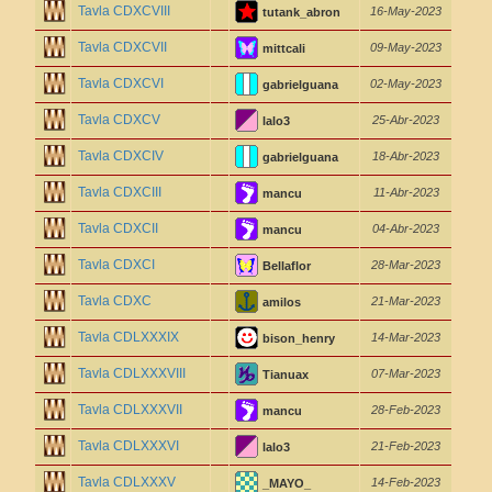
Tavla CDXCVIII
16-May-2023
tutank_abron
Tavla CDXCVII
09-May-2023
mittcali
Tavla CDXCVI
02-May-2023
gabrielguana
Tavla CDXCV
25-Abr-2023
lalo3
Tavla CDXCIV
18-Abr-2023
gabrielguana
Tavla CDXCIII
11-Abr-2023
mancu
Tavla CDXCII
04-Abr-2023
mancu
Tavla CDXCI
28-Mar-2023
Bellaflor
Tavla CDXC
21-Mar-2023
amilos
Tavla CDLXXXIX
14-Mar-2023
bison_henry
Tavla CDLXXXVIII
07-Mar-2023
Tianuax
Tavla CDLXXXVII
28-Feb-2023
mancu
Tavla CDLXXXVI
21-Feb-2023
lalo3
Tavla CDLXXXV
14-Feb-2023
_MAYO_