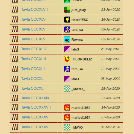
ric069t
Tavla CCCXLVIII
23-Jun-2020
just_play
Tavla CCCXLVII
16-Jun-2020
sheriffESC
Tavla CCCXLVI
09-Jun-2020
tere_sa
Tavla CCCXLV
02-Jun-2020
Royma
Tavla CCCXLIV
26-May-2020
lalo3
Tavla CCCXLIII
19-May-2020
_FLORDELIZ_
Tavla CCCXLII
12-May-2020
tere_sa
Tavla CCCXLI
05-May-2020
lalo3
Tavla CCCXL
28-Abr-2020
_MAYO_
Tavla CCCXXXIX
21-Abr-2020
Tavla CCCXXXVIII
14-Abr-2020
maribel1954
Tavla CCCXXXVII
07-Abr-2020
maribel1954
Tavla CCCXXXVI
31-Mar-2020
_MAYO_