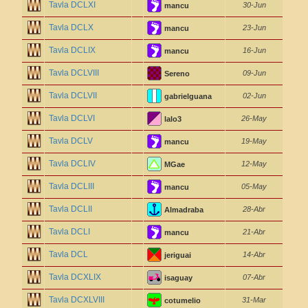
Tavla DCLXI
30-Jun
mancu
Tavla DCLX
23-Jun
mancu
Tavla DCLIX
16-Jun
mancu
Tavla DCLVIII
09-Jun
Sereno
Tavla DCLVII
02-Jun
gabrielguana
Tavla DCLVI
26-May
lalo3
Tavla DCLV
19-May
mancu
Tavla DCLIV
12-May
MGae
Tavla DCLIII
05-May
mancu
Tavla DCLII
28-Abr
Almadraba
Tavla DCLI
21-Abr
mancu
Tavla DCL
14-Abr
jeriguai
Tavla DCXLIX
07-Abr
isaguay
Tavla DCXLVIII
31-Mar
cotumelio