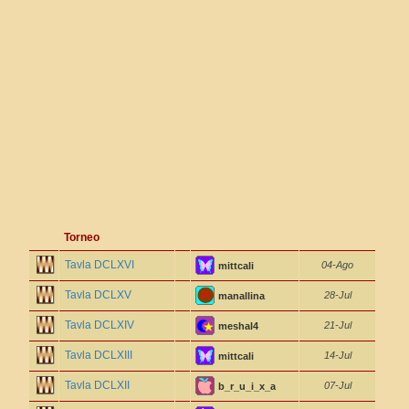
Torneo
Tavla DCLXVI
04-Ago
mittcali
Tavla DCLXV
28-Jul
manallina
Tavla DCLXIV
21-Jul
meshal4
Tavla DCLXIII
14-Jul
mittcali
Tavla DCLXII
07-Jul
b_r_u_i_x_a