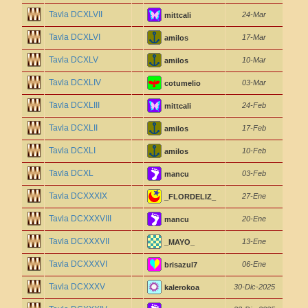
Tavla DCXLVII
24-Mar
mittcali
Tavla DCXLVI
17-Mar
amilos
Tavla DCXLV
10-Mar
amilos
Tavla DCXLIV
03-Mar
cotumelio
Tavla DCXLIII
24-Feb
mittcali
Tavla DCXLII
17-Feb
amilos
Tavla DCXLI
10-Feb
amilos
Tavla DCXL
03-Feb
mancu
Tavla DCXXXIX
27-Ene
_FLORDELIZ_
Tavla DCXXXVIII
20-Ene
mancu
Tavla DCXXXVII
13-Ene
_MAYO_
Tavla DCXXXVI
06-Ene
brisazul7
Tavla DCXXXV
30-Dic-2025
kalerokoa