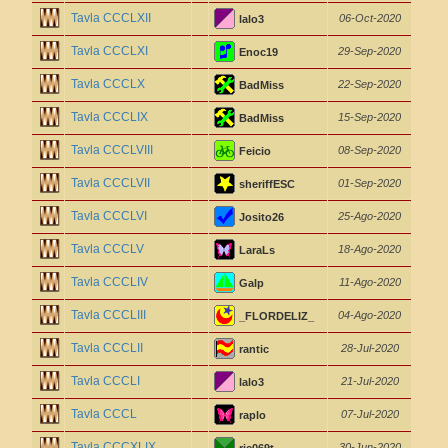
Tavla CCCLXII
06-Oct-2020
lalo3
Tavla CCCLXI
29-Sep-2020
Enoc19
Tavla CCCLX
22-Sep-2020
BadMiss
Tavla CCCLIX
15-Sep-2020
BadMiss
Tavla CCCLVIII
08-Sep-2020
Feicio
Tavla CCCLVII
01-Sep-2020
sheriffESC
Tavla CCCLVI
25-Ago-2020
Josito26
Tavla CCCLV
18-Ago-2020
LaraLs
Tavla CCCLIV
11-Ago-2020
Galp
Tavla CCCLIII
04-Ago-2020
_FLORDELIZ_
Tavla CCCLII
28-Jul-2020
rantic
Tavla CCCLI
21-Jul-2020
lalo3
Tavla CCCL
07-Jul-2020
raplo
Tavla CCCXLIX
30-Jun-2020