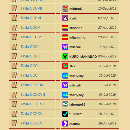
Tavla CCCVII
10-Sep-2019
mildred1
Tavla CCCVI
03-Sep-2019
itza1
Tavla CCCV
27-Ago-2019
crisstina
Tavla CCCIV
20-Ago-2019
julianmirlo
Tavla CCCIII
13-Ago-2019
mittcali
Tavla CCCII
06-Ago-2019
KURD_MAHABAD
Tavla CCCI
30-Jul-2019
Jfcr
Tavla CCC
23-Jul-2019
morrysey
Tavla CCXCIX
16-Jul-2019
mittcali
Tavla CCXCVIII
09-Jul-2019
morrysey
Tavla CCXCVII
02-Jul-2019
lafuente66
Tavla CCXCVI
25-Jun-2019
furkan21
Tavla CCXCV
18-Jun-2019
mancu