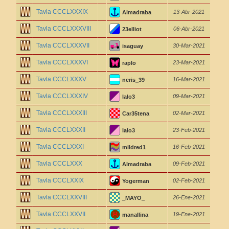
Tavla CCCLXXXIX
13-Abr-2021
Almadraba
Tavla CCCLXXXVIII
06-Abr-2021
23elliot
Tavla CCCLXXXVII
30-Mar-2021
isaguay
Tavla CCCLXXXVI
23-Mar-2021
raplo
Tavla CCCLXXXV
16-Mar-2021
neris_39
Tavla CCCLXXXIV
09-Mar-2021
lalo3
Tavla CCCLXXXIII
02-Mar-2021
Car35tena
Tavla CCCLXXXII
23-Feb-2021
lalo3
Tavla CCCLXXXI
16-Feb-2021
mildred1
Tavla CCCLXXX
09-Feb-2021
Almadraba
Tavla CCCLXXIX
02-Feb-2021
Yogerman
Tavla CCCLXXVIII
26-Ene-2021
_MAYO_
Tavla CCCLXXVII
19-Ene-2021
manallina