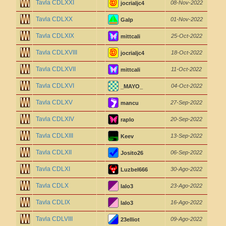
Tavla CDLXXI
08-Nov-2022
jocrialjc4
Tavla CDLXX
01-Nov-2022
Galp
Tavla CDLXIX
25-Oct-2022
mittcali
Tavla CDLXVIII
18-Oct-2022
jocrialjc4
Tavla CDLXVII
11-Oct-2022
mittcali
Tavla CDLXVI
04-Oct-2022
_MAYO_
Tavla CDLXV
27-Sep-2022
mancu
Tavla CDLXIV
20-Sep-2022
raplo
Tavla CDLXIII
13-Sep-2022
Keev
Tavla CDLXII
06-Sep-2022
Josito26
Tavla CDLXI
30-Ago-2022
Luzbel666
Tavla CDLX
23-Ago-2022
lalo3
Tavla CDLIX
16-Ago-2022
lalo3
Tavla CDLVIII
09-Ago-2022
23elliot