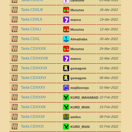
Tavla CDXLIV
03-May-2022
cariesme
Tavla CDXLIII
26-Abr-2022
Musutxu
Tavla CDXLII
19-Abr-2022
mancu
Tavla CDXLI
12-Abr-2022
Musutxu
Tavla CDXL
05-Abr-2022
Almadraba
Tavla CDXXXIX
29-Mar-2022
Musutxu
Tavla CDXXXVIII
22-Mar-2022
mancu
Tavla CDXXXVII
15-Mar-2022
gomagom
Tavla CDXXXVI
08-Mar-2022
gomagom
Tavla CDXXXV
01-Mar-2022
mejillonrojo
Tavla CDXXXIV
22-Feb-2022
KURD_MAHABAD
Tavla CDXXXIII
15-Feb-2022
KURD_IRAN
Tavla CDXXXII
08-Feb-2022
amilos
Tavla CDXXXI
01-Feb-2022
KURD_IRAN