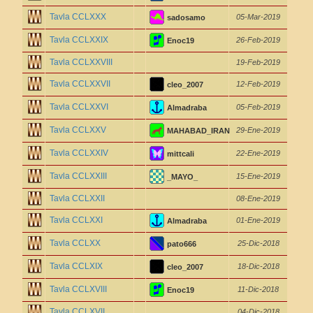
Tavla CCLXXX
05-Mar-2019
sadosamo
Tavla CCLXXIX
26-Feb-2019
Enoc19
Tavla CCLXXVIII
19-Feb-2019
Tavla CCLXXVII
12-Feb-2019
cleo_2007
Tavla CCLXXVI
05-Feb-2019
Almadraba
Tavla CCLXXV
29-Ene-2019
MAHABAD_IRAN
Tavla CCLXXIV
22-Ene-2019
mittcali
Tavla CCLXXIII
15-Ene-2019
_MAYO_
Tavla CCLXXII
08-Ene-2019
Tavla CCLXXI
01-Ene-2019
Almadraba
Tavla CCLXX
25-Dic-2018
pato666
Tavla CCLXIX
18-Dic-2018
cleo_2007
Tavla CCLXVIII
11-Dic-2018
Enoc19
Tavla CCLXVII
04-Dic-2018