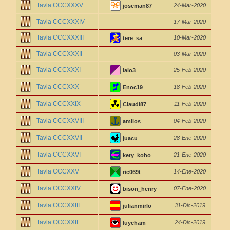
Tavla CCCXXXV
24-Mar-2020
joseman87
Tavla CCCXXXIV
17-Mar-2020
Tavla CCCXXXIII
10-Mar-2020
tere_sa
Tavla CCCXXXII
03-Mar-2020
Tavla CCCXXXI
25-Feb-2020
lalo3
Tavla CCCXXX
18-Feb-2020
Enoc19
Tavla CCCXXIX
11-Feb-2020
Claudi87
Tavla CCCXXVIII
04-Feb-2020
amilos
Tavla CCCXXVII
28-Ene-2020
juacu
Tavla CCCXXVI
21-Ene-2020
kety_koho
Tavla CCCXXV
14-Ene-2020
ric069t
Tavla CCCXXIV
07-Ene-2020
bison_henry
Tavla CCCXXIII
31-Dic-2019
julianmirlo
Tavla CCCXXII
24-Dic-2019
luycham