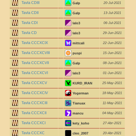
Tavla CDIII
20-Jul-2021
Galp
Tavla CDII
13-Jul-2021
Galp
Tavla CDI
06-Jul-2021
lalo3
Tavla CD
29-Jun-2021
lalo3
Tavla CCCXCIX
22-Jun-2021
mittcali
Tavla CCCXCVIII
15-Jun-2021
puspi
Tavla CCCXCVII
08-Jun-2021
Galp
Tavla CCCXCVI
01-Jun-2021
lalo3
Tavla CCCXCV
25-May-2021
KURD_IRAN
Tavla CCCXCIV
18-May-2021
Yogerman
Tavla CCCXCIII
11-May-2021
Tianuax
Tavla CCCXCII
04-May-2021
mancu
Tavla CCCXCI
27-Abr-2021
kety_koho
Tavla CCCXC
20-Abr-2021
cleo_2007