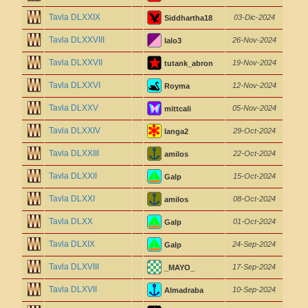
Tavla DLXXIX
03-Dic-2024
Siddhartha18
Tavla DLXXVIII
26-Nov-2024
lalo3
Tavla DLXXVII
19-Nov-2024
tutank_abron
Tavla DLXXVI
12-Nov-2024
Royma
Tavla DLXXV
05-Nov-2024
mittcali
Tavla DLXXIV
29-Oct-2024
langa2
Tavla DLXXIII
22-Oct-2024
amilos
Tavla DLXXII
15-Oct-2024
Galp
Tavla DLXXI
08-Oct-2024
amilos
Tavla DLXX
01-Oct-2024
Galp
Tavla DLXIX
24-Sep-2024
Galp
Tavla DLXVIII
17-Sep-2024
_MAYO_
Tavla DLXVII
10-Sep-2024
Almadraba