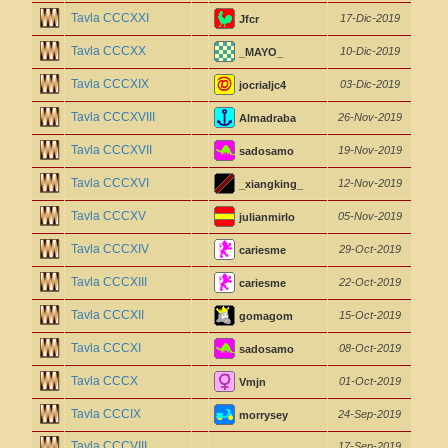
Tavla CCCXXI
17-Dic-2019
Jfcr
Tavla CCCXX
10-Dic-2019
_MAYO_
Tavla CCCXIX
03-Dic-2019
jocrialjc4
Tavla CCCXVIII
26-Nov-2019
Almadraba
Tavla CCCXVII
19-Nov-2019
sadosamo
Tavla CCCXVI
12-Nov-2019
_xiangking_
Tavla CCCXV
05-Nov-2019
julianmirlo
Tavla CCCXIV
29-Oct-2019
cariesme
Tavla CCCXIII
22-Oct-2019
cariesme
Tavla CCCXII
15-Oct-2019
gomagom
Tavla CCCXI
08-Oct-2019
sadosamo
Tavla CCCX
01-Oct-2019
Vmjn
Tavla CCCIX
24-Sep-2019
morrysey
Tavla CCCVIII
17-Sep-2019