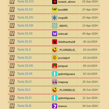
Tavla DLXVI
03-Sep-2024
tutank_abron
Tavla DLXV
27-Ago-2024
bon999
Tavla DLXIV
20-Ago-2024
nuga26
Tavla DLXIII
13-Ago-2024
_MAYO_
Tavla DLXII
06-Ago-2024
mittcali
Tavla DLXI
30-Jul-2024
Siddhartha18
Tavla DLX
23-Jul-2024
_FLORDELIZ_
Tavla DLIX
16-Jul-2024
jocrialjc4
Tavla DLVIII
09-Jul-2024
jeriguai
Tavla DLVII
02-Jul-2024
gabrielguana
Tavla DLVI
25-Jun-2024
isaguay
Tavla DLV
18-Jun-2024
_FLORDELIZ_
Tavla DLIV
11-Jun-2024
gabrielguana
Tavla DLIII
04-Jun-2024
mancu