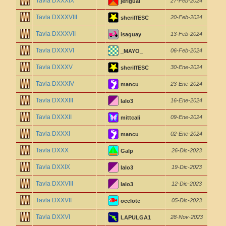
Tavla DXXXIX
27-Feb-2024
jeriguai
Tavla DXXXVIII
20-Feb-2024
sheriffESC
Tavla DXXXVII
13-Feb-2024
isaguay
Tavla DXXXVI
06-Feb-2024
_MAYO_
Tavla DXXXV
30-Ene-2024
sheriffESC
Tavla DXXXIV
23-Ene-2024
mancu
Tavla DXXXIII
16-Ene-2024
lalo3
Tavla DXXXII
09-Ene-2024
mittcali
Tavla DXXXI
02-Ene-2024
mancu
Tavla DXXX
26-Dic-2023
Galp
Tavla DXXIX
19-Dic-2023
lalo3
Tavla DXXVIII
12-Dic-2023
lalo3
Tavla DXXVII
05-Dic-2023
ocelote
Tavla DXXVI
28-Nov-2023
LAPULGA1