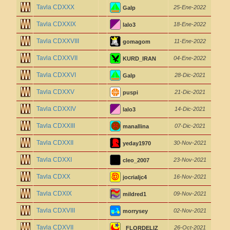
Tavla CDXXX
25-Ene-2022
Galp
Tavla CDXXIX
18-Ene-2022
lalo3
Tavla CDXXVIII
11-Ene-2022
gomagom
Tavla CDXXVII
04-Ene-2022
KURD_IRAN
Tavla CDXXVI
28-Dic-2021
Galp
Tavla CDXXV
21-Dic-2021
puspi
Tavla CDXXIV
14-Dic-2021
lalo3
Tavla CDXXIII
07-Dic-2021
manallina
Tavla CDXXII
30-Nov-2021
yeday1970
Tavla CDXXI
23-Nov-2021
cleo_2007
Tavla CDXX
16-Nov-2021
jocrialjc4
Tavla CDXIX
09-Nov-2021
mildred1
Tavla CDXVIII
02-Nov-2021
morrysey
Tavla CDXVII
26-Oct-2021
_FLORDELIZ_