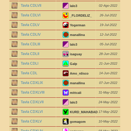
Tavla CDLVII
02-Ago-2022
lalo3
Tavla CDLVI
26-Jul-2022
_FLORDELIZ_
Tavla CDLV
19-Jul-2022
Yogerman
Tavla CDLIV
12-Jul-2022
manallina
Tavla CDLIII
05-Jul-2022
lalo3
Tavla CDLII
28-Jun-2022
isaguay
Tavla CDLI
21-Jun-2022
Galp
Tavla CDL
14-Jun-2022
Amo_rdisco
Tavla CDXLIX
07-Jun-2022
manallina
Tavla CDXLVIII
31-May-2022
mittcali
Tavla CDXLVII
24-May-2022
lalo3
Tavla CDXLVI
17-May-2022
KURD_MAHABAD
Tavla CDXLV
10-May-2022
gomagom