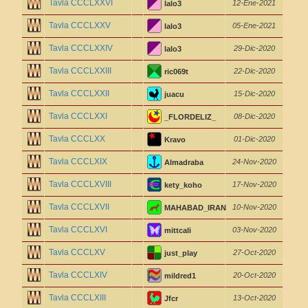
Tavla CCCLXXVI
12-Ene-2021
lalo3
Tavla CCCLXXV
05-Ene-2021
lalo3
Tavla CCCLXXIV
29-Dic-2020
lalo3
Tavla CCCLXXIII
22-Dic-2020
ric069t
Tavla CCCLXXII
15-Dic-2020
juacu
Tavla CCCLXXI
08-Dic-2020
_FLORDELIZ_
Tavla CCCLXX
01-Dic-2020
Kravo
Tavla CCCLXIX
24-Nov-2020
Almadraba
Tavla CCCLXVIII
17-Nov-2020
kety_koho
Tavla CCCLXVII
10-Nov-2020
MAHABAD_IRAN
Tavla CCCLXVI
03-Nov-2020
mittcali
Tavla CCCLXV
27-Oct-2020
just_play
Tavla CCCLXIV
20-Oct-2020
mildred1
Tavla CCCLXIII
13-Oct-2020
Jfcr