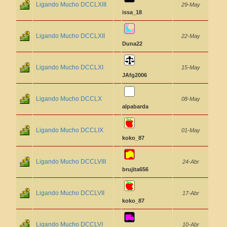
Ligando Mucho DCCLXIII
29-May
issa_18
Ligando Mucho DCCLXII
22-May
Duna22
Ligando Mucho DCCLXI
15-May
JAfg2006
Ligando Mucho DCCLX
08-May
alpabarda
Ligando Mucho DCCLIX
01-May
koko_87
Ligando Mucho DCCLVIII
24-Abr
brujita656
Ligando Mucho DCCLVII
17-Abr
koko_87
Ligando Mucho DCCLVI
10-Abr