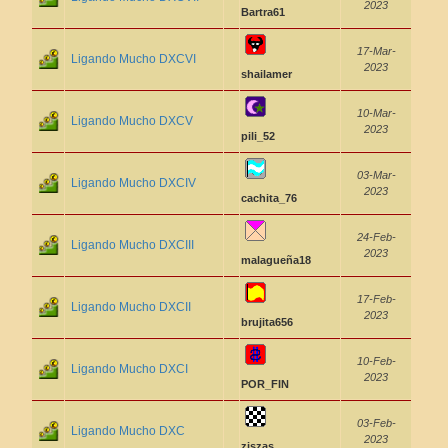
2023
Bartra61
17-Mar-
Ligando Mucho DXCVI
2023
shailamer
10-Mar-
Ligando Mucho DXCV
2023
pili_52
03-Mar-
Ligando Mucho DXCIV
2023
cachita_76
24-Feb-
Ligando Mucho DXCIII
2023
malagueña18
17-Feb-
Ligando Mucho DXCII
2023
brujita656
10-Feb-
Ligando Mucho DXCI
2023
POR_FIN
03-Feb-
Ligando Mucho DXC
2023
ziszas