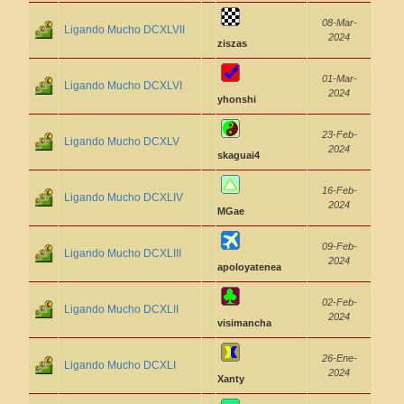
08-Mar-
Ligando Mucho DCXLVII
2024
ziszas
01-Mar-
Ligando Mucho DCXLVI
2024
yhonshi
23-Feb-
Ligando Mucho DCXLV
2024
skaguai4
16-Feb-
Ligando Mucho DCXLIV
2024
MGae
09-Feb-
Ligando Mucho DCXLIII
2024
apoloyatenea
02-Feb-
Ligando Mucho DCXLII
2024
visimancha
26-Ene-
Ligando Mucho DCXLI
2024
Xanty