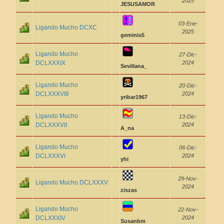
2025
JESUSAMOR
03-Ene-
Ligando Mucho DCXC
2025
geminis5
Ligando Mucho
27-Dic-
DCLXXXIX
2024
Sevillana_
Ligando Mucho
20-Dic-
DCLXXXVIII
2024
yribar1967
Ligando Mucho
13-Dic-
DCLXXXVII
2024
A_na
Ligando Mucho
06-Dic-
DCLXXXVI
2024
yhi
29-Nov-
Ligando Mucho DCLXXXV
2024
ziszas
Ligando Mucho
22-Nov-
DCLXXXIV
2024
Susanbm