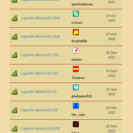
2022
apoloyatenea
14-Oct-
Ligando Mucho DLXXIV
2022
roscon
07-Oct-
Ligando Mucho DLXXIII
2022
brujita656
30-Sep-
Ligando Mucho DLXXII
2022
paujas
23-Sep-
Ligando Mucho DLXXI
2022
Tombrio
16-Sep-
Ligando Mucho DLXX
2022
gladiador010
09-Sep-
Ligando Mucho DLXIX
2022
the_cats
02-Sep-
Ligando Mucho DLXVIII
2022