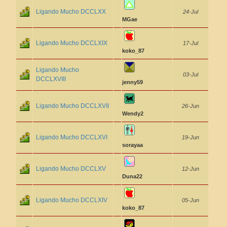
Ligando Mucho DCCLXX
24-Jul
MGae
Ligando Mucho DCCLXIX
17-Jul
koko_87
Ligando Mucho
03-Jul
DCCLXVIII
jenny59
Ligando Mucho DCCLXVII
26-Jun
Wendy2
Ligando Mucho DCCLXVI
19-Jun
sorayaa
Ligando Mucho DCCLXV
12-Jun
Duna22
Ligando Mucho DCCLXIV
05-Jun
koko_87