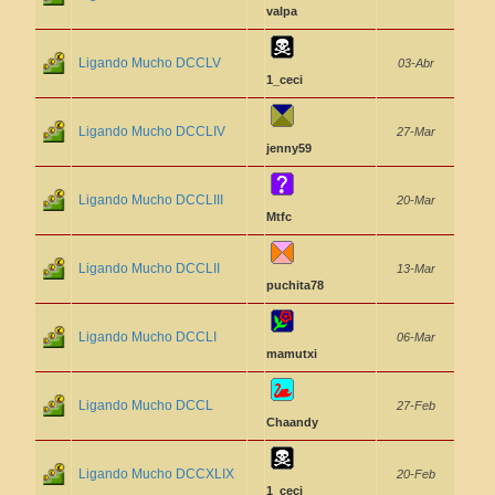
valpa
Ligando Mucho DCCLV
03-Abr
1_ceci
Ligando Mucho DCCLIV
27-Mar
jenny59
Ligando Mucho DCCLIII
20-Mar
Mtfc
Ligando Mucho DCCLII
13-Mar
puchita78
Ligando Mucho DCCLI
06-Mar
mamutxi
Ligando Mucho DCCL
27-Feb
Chaandy
Ligando Mucho DCCXLIX
20-Feb
1_ceci