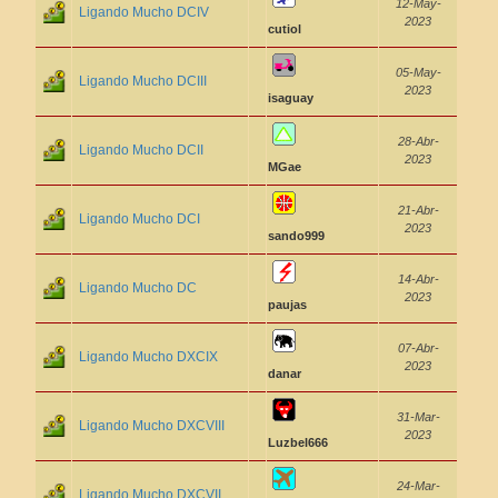
12-May-
Ligando Mucho DCIV
2023
cutiol
05-May-
Ligando Mucho DCIII
2023
isaguay
28-Abr-
Ligando Mucho DCII
2023
MGae
21-Abr-
Ligando Mucho DCI
2023
sando999
14-Abr-
Ligando Mucho DC
2023
paujas
07-Abr-
Ligando Mucho DXCIX
2023
danar
31-Mar-
Ligando Mucho DXCVIII
2023
Luzbel666
24-Mar-
Ligando Mucho DXCVII