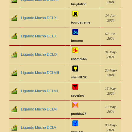
2024
brujita656
14-Jun-
Ligando Mucho DCLXI
2024
tourdetreme
07-Jun-
Ligando Mucho DCLX
2024
boomer
31-May-
Ligando Mucho DCLIX
2024
chame666
24-May-
Ligando Mucho DCLVIII
2024
sheriffESC
17-May-
Ligando Mucho DCLVII
2024
severino
10-May-
Ligando Mucho DCLVI
2024
puchita78
03-May-
Ligando Mucho DCLV
2024