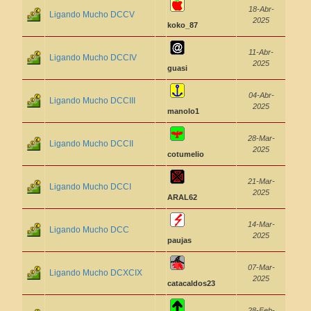
18-Abr-
Ligando Mucho DCCV
2025
koko_87
11-Abr-
Ligando Mucho DCCIV
2025
guasi
04-Abr-
Ligando Mucho DCCIII
2025
manolo1
28-Mar-
Ligando Mucho DCCII
2025
cotumelio
21-Mar-
Ligando Mucho DCCI
2025
ARAL62
14-Mar-
Ligando Mucho DCC
2025
paujas
07-Mar-
Ligando Mucho DCXCIX
2025
catacaldos23
28-Feb-