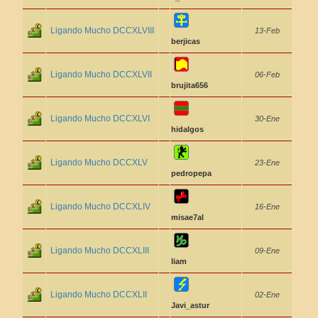
Ligando Mucho DCCXLVIII
13-Feb
berjicas
Ligando Mucho DCCXLVII
06-Feb
brujita656
Ligando Mucho DCCXLVI
30-Ene
hidalgos
Ligando Mucho DCCXLV
23-Ene
pedropepa
Ligando Mucho DCCXLIV
16-Ene
misae7al
Ligando Mucho DCCXLIII
09-Ene
liam
Ligando Mucho DCCXLII
02-Ene
Javi_astur