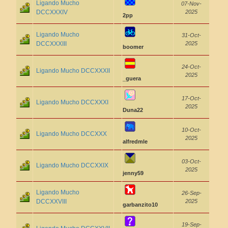
Ligando Mucho
07-Nov-
DCCXXXIV
2025
2pp
Ligando Mucho
31-Oct-
DCCXXXIII
2025
boomer
24-Oct-
Ligando Mucho DCCXXXII
2025
_guera
17-Oct-
Ligando Mucho DCCXXXI
2025
Duna22
10-Oct-
Ligando Mucho DCCXXX
2025
alfredmle
03-Oct-
Ligando Mucho DCCXXIX
2025
jenny59
Ligando Mucho
26-Sep-
DCCXXVIII
2025
garbanzito10
19-Sep-