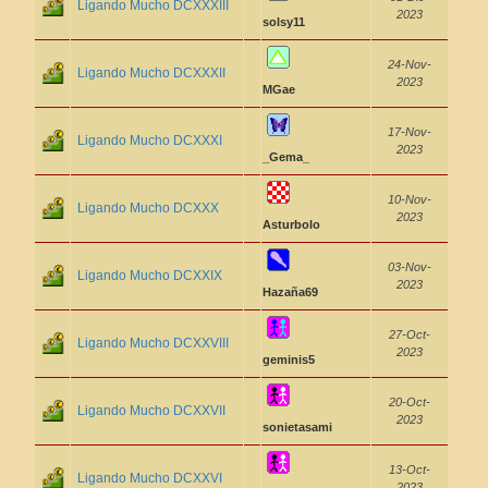
Ligando Mucho DCXXXIII
2023
solsy11
24-Nov-
Ligando Mucho DCXXXII
2023
MGae
17-Nov-
Ligando Mucho DCXXXI
2023
_Gema_
10-Nov-
Ligando Mucho DCXXX
2023
Asturbolo
03-Nov-
Ligando Mucho DCXXIX
2023
Hazaña69
27-Oct-
Ligando Mucho DCXXVIII
2023
geminis5
20-Oct-
Ligando Mucho DCXXVII
2023
sonietasami
13-Oct-
Ligando Mucho DCXXVI
2023