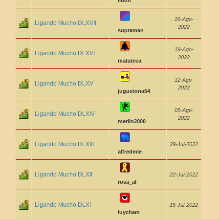
lidon
26-Ago-
Ligando Mucho DLXVII
2022
supraman
19-Ago-
Ligando Mucho DLXVI
2022
matateca
12-Ago-
Ligando Mucho DLXV
2022
juguetona54
05-Ago-
Ligando Mucho DLXIV
2022
merlin2000
Ligando Mucho DLXIII
29-Jul-2022
alfredmle
Ligando Mucho DLXII
22-Jul-2022
rosa_al
Ligando Mucho DLXI
15-Jul-2022
luycham