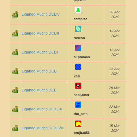
pakkorr
26-Abr-
Ligando Mucho DCLIV
2024
campizo
19-Abr-
Ligando Mucho DCLIII
2024
roscon
12-Abr-
Ligando Mucho DCLII
2024
supraman
05-Abr-
Ligando Mucho DCLI
2024
2pp
29-Mar-
Ligando Mucho DCL
2024
shailamer
22-Mar-
Ligando Mucho DCXLIX
2024
the_cats
15-Mar-
Ligando Mucho DCXLVIII
2024
brujita656