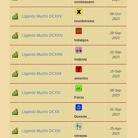
sonietasami
06-Oct-
Ligando Mucho DCXXV
2023
tourdetreme
29-Sep-
Ligando Mucho DCXXIV
2023
hidalgos
22-Sep-
Ligando Mucho DCXXIII
2023
isaguay
15-Sep-
Ligando Mucho DCXXII
2023
severino
08-Sep-
Ligando Mucho DCXXI
2023
Feicio
01-Sep-
Ligando Mucho DCXX
2023
Duende__
25-Ago-
Ligando Mucho DCXIX
2023
sorayaa