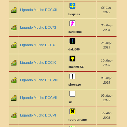
06-Jun-
Ligando Mucho DCCXII
2025
berjicas
30-May-
Ligando Mucho DCCXI
2025
cariesme
23-May-
Ligando Mucho DCCX
2025
daki666
16-May-
Ligando Mucho DCCIX
2025
sheriffESC
09-May-
Ligando Mucho DCCVIII
2025
sirocazo
02-May-
Ligando Mucho DCCVII
2025
sie
25-Abr-
Ligando Mucho DCCVI
2025
tourdetreme