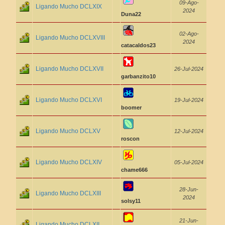
09-Ago-
Ligando Mucho DCLXIX
2024
Duna22
02-Ago-
Ligando Mucho DCLXVIII
2024
catacaldos23
Ligando Mucho DCLXVII
26-Jul-2024
garbanzito10
Ligando Mucho DCLXVI
19-Jul-2024
boomer
Ligando Mucho DCLXV
12-Jul-2024
roscon
Ligando Mucho DCLXIV
05-Jul-2024
chame666
28-Jun-
Ligando Mucho DCLXIII
2024
solsy11
21-Jun-
Ligando Mucho DCLXII