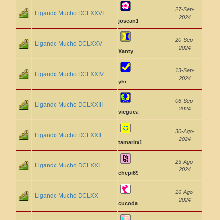
27-Sep-
Ligando Mucho DCLXXVI
2024
josean1
20-Sep-
Ligando Mucho DCLXXV
2024
Xanty
13-Sep-
Ligando Mucho DCLXXIV
2024
yhi
06-Sep-
Ligando Mucho DCLXXIII
2024
vicguca
30-Ago-
Ligando Mucho DCLXXII
2024
tamarita1
23-Ago-
Ligando Mucho DCLXXI
2024
chepi69
16-Ago-
Ligando Mucho DCLXX
2024
cucoda