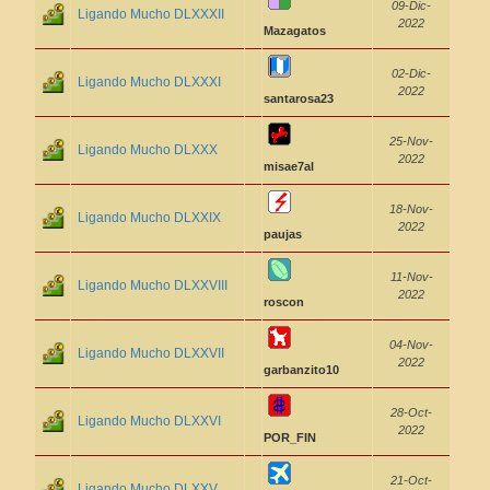
09-Dic-
Ligando Mucho DLXXXII
2022
Mazagatos
02-Dic-
Ligando Mucho DLXXXI
2022
santarosa23
25-Nov-
Ligando Mucho DLXXX
2022
misae7al
18-Nov-
Ligando Mucho DLXXIX
2022
paujas
11-Nov-
Ligando Mucho DLXXVIII
2022
roscon
04-Nov-
Ligando Mucho DLXXVII
2022
garbanzito10
28-Oct-
Ligando Mucho DLXXVI
2022
POR_FIN
21-Oct-
Ligando Mucho DLXXV