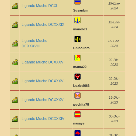
19-Ene-
Ligando Mucho DCXL
2024
Susanbm
12-Ene-
Ligando Mucho DCXXXIX
2024
manolo1
Ligando Mucho
05-Ene-
DCXXXVIII
2024
Chicolibra
29-Dic-
Ligando Mucho DCXXXVII
2023
mama22
22-Dic-
Ligando Mucho DCXXXVI
2023
Luzbel666
15-Dic-
Ligando Mucho DCXXXV
2023
puchita78
08-Dic-
Ligando Mucho DCXXXIV
2023
nasaye
01-Dic-