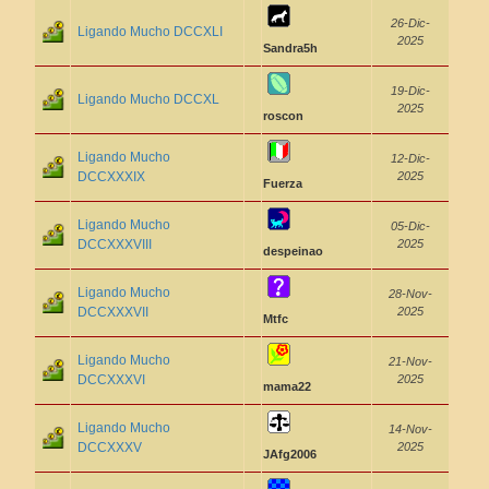
26-Dic-
Ligando Mucho DCCXLI
2025
Sandra5h
19-Dic-
Ligando Mucho DCCXL
2025
roscon
Ligando Mucho
12-Dic-
DCCXXXIX
2025
Fuerza
Ligando Mucho
05-Dic-
DCCXXXVIII
2025
despeinao
Ligando Mucho
28-Nov-
DCCXXXVII
2025
Mtfc
Ligando Mucho
21-Nov-
DCCXXXVI
2025
mama22
Ligando Mucho
14-Nov-
DCCXXXV
2025
JAfg2006