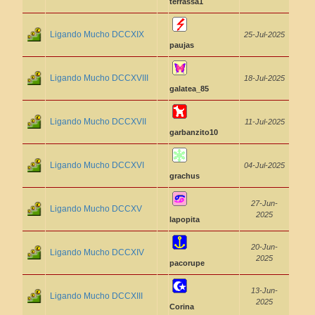
terrassa1
Ligando Mucho DCCXIX
25-Jul-2025
paujas
Ligando Mucho DCCXVIII
18-Jul-2025
galatea_85
Ligando Mucho DCCXVII
11-Jul-2025
garbanzito10
Ligando Mucho DCCXVI
04-Jul-2025
grachus
27-Jun-
Ligando Mucho DCCXV
2025
lapopita
20-Jun-
Ligando Mucho DCCXIV
2025
pacorupe
13-Jun-
Ligando Mucho DCCXIII
2025
Corina