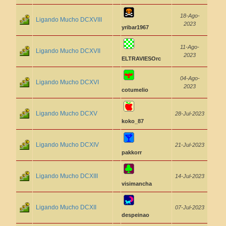
18-Ago-
Ligando Mucho DCXVIII
2023
yribar1967
11-Ago-
Ligando Mucho DCXVII
2023
ELTRAVIESOrc
04-Ago-
Ligando Mucho DCXVI
2023
cotumelio
Ligando Mucho DCXV
28-Jul-2023
koko_87
Ligando Mucho DCXIV
21-Jul-2023
pakkorr
Ligando Mucho DCXIII
14-Jul-2023
visimancha
Ligando Mucho DCXII
07-Jul-2023
despeinao