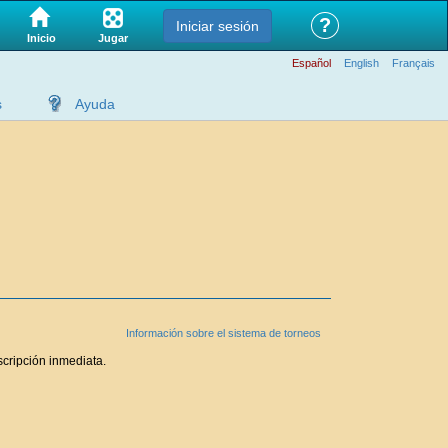
?
Iniciar sesión
Jugar
Inicio
Español
English
Français
s
Ayuda
Información sobre el sistema de torneos
scripción inmediata.