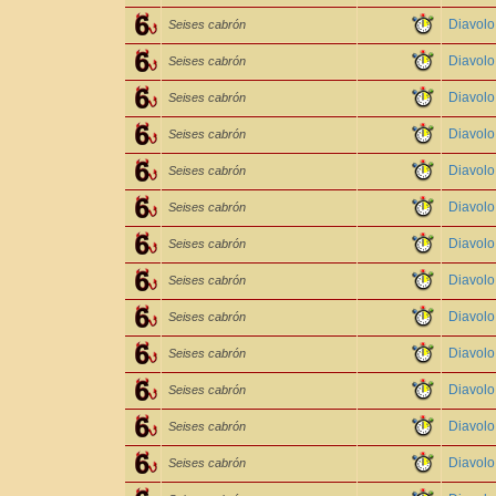
Diavol
Seises cabrón
Diavolo
Seises cabrón
Diavolo
Seises cabrón
Diavol
Seises cabrón
Diavol
Seises cabrón
Diavol
Seises cabrón
Diavol
Seises cabrón
Diavol
Seises cabrón
Diavol
Seises cabrón
Diavol
Seises cabrón
Diavol
Seises cabrón
Diavolo
Seises cabrón
Diavol
Seises cabrón