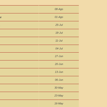
08-Ago
01-Ago
ur
25-Jul
18-Jul
11-Jul
04-Jul
27-Jun
20-Jun
13-Jun
06-Jun
30-May
23-May
16-May