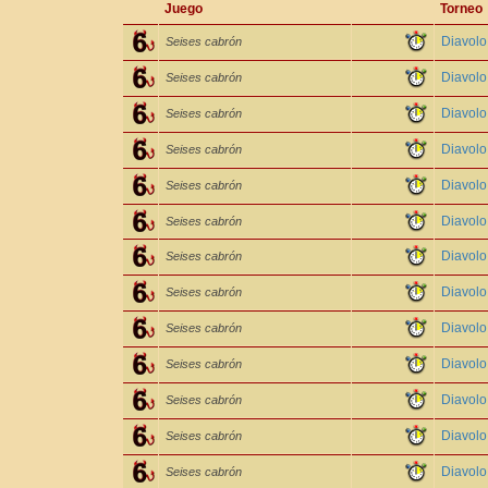
Juego
Torneo
Diavol
Seises cabrón
Diavol
Seises cabrón
Diavolo
Seises cabrón
Diavol
Seises cabrón
Diavol
Seises cabrón
Diavol
Seises cabrón
Diavol
Seises cabrón
Diavolo
Seises cabrón
Diavol
Seises cabrón
Diavol
Seises cabrón
Diavol
Seises cabrón
Diavol
Seises cabrón
Diavolo
Seises cabrón