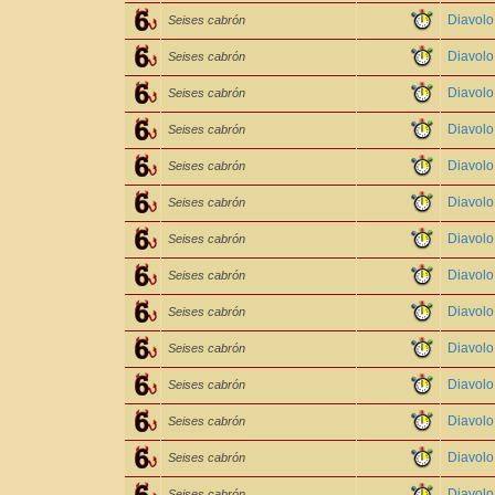
Diavol
Seises cabrón
Diavol
Seises cabrón
Diavol
Seises cabrón
Diavol
Seises cabrón
Diavolo
Seises cabrón
Diavolo
Seises cabrón
Diavol
Seises cabrón
Diavol
Seises cabrón
Diavol
Seises cabrón
Diavolo
Seises cabrón
Diavolo
Seises cabrón
Diavol
Seises cabrón
Diavol
Seises cabrón
Diavol
Seises cabrón