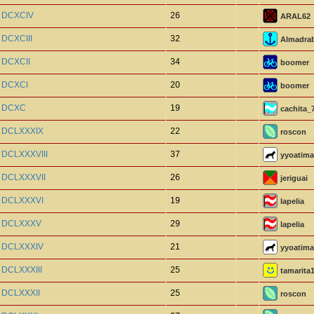
o DCXCIV
26
ARAL62
 DCXCIII
32
Almadra
 DCXCII
34
boomer
o DCXCI
20
boomer
o DCXC
19
cachita_
o DCLXXXIX
22
roscon
o DCLXXXVIII
37
yyoatima
o DCLXXXVII
26
jeriguai
o DCLXXXVI
19
lapelia
o DCLXXXV
29
lapelia
o DCLXXXIV
21
yyoatima
 DCLXXXIII
25
tamarita
o DCLXXXII
25
roscon