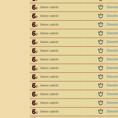
Diavol
Seises cabrón
Diavol
Seises cabrón
Diavol
Seises cabrón
Diavolo
Seises cabrón
Diavol
Seises cabrón
Diavol
Seises cabrón
Diavol
Seises cabrón
Diavol
Seises cabrón
Diavolo
Seises cabrón
Diavolo
Seises cabrón
Diavol
Seises cabrón
Diavol
Seises cabrón
Diavol
Seises cabrón