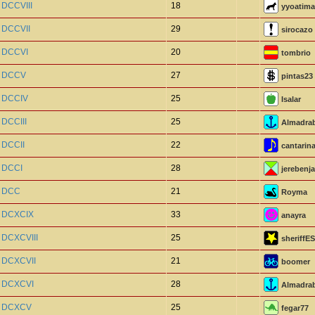
 DCCVIII
18
yyoatima
 DCCVII
29
sirocazo
o DCCVI
20
tombrio
o DCCV
27
pintas23
o DCCIV
25
Isalar
 DCCIII
25
Almadra
 DCCII
22
cantarin
o DCCI
28
jerebenja
o DCC
21
Royma
o DCXCIX
33
anayra
 DCXCVIII
25
sheriffE
o DCXCVII
21
boomer
o DCXCVI
28
Almadra
o DCXCV
25
fegar77