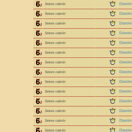
Diavol
Seises cabrón
Diavol
Seises cabrón
Diavol
Seises cabrón
Diavol
Seises cabrón
Diavol
Seises cabrón
Diavol
Seises cabrón
Diavol
Seises cabrón
Diavol
Seises cabrón
Diavol
Seises cabrón
Diavol
Seises cabrón
Diavol
Seises cabrón
Diavol
Seises cabrón
Diavolo
Seises cabrón
Diavol
Seises cabrón