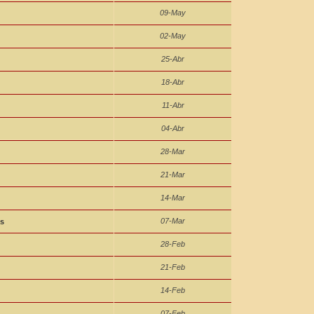
09-May
02-May
25-Abr
18-Abr
11-Abr
04-Abr
28-Mar
21-Mar
14-Mar
07-Mar
s
28-Feb
21-Feb
14-Feb
07-Feb