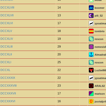
MGae
 DCCXLVIII
14
boomer
o DCCXLVII
13
pili_52
o DCCXLVI
17
yyoatima
o DCCXLV
18
tombrio
o DCCXLIV
19
roscon
 DCCXLIII
29
nemesis
o DCCXLII
20
Almadra
o DCCXLI
25
roscon
o DCCXL
22
Luzbel66
o DCCXXXIX
22
yyoatima
o DCCXXXVIII
23
ARAL62
o DCCXXXVII
17
mariozn
o DCCXXXVI
16
jocrialjc4