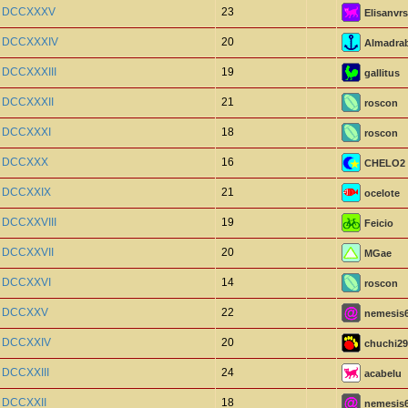
o DCCXXXV
23
Elisanvrs
o DCCXXXIV
20
Almadra
o DCCXXXIII
19
gallitus
o DCCXXXII
21
roscon
o DCCXXXI
18
roscon
o DCCXXX
16
CHELO2
o DCCXXIX
21
ocelote
o DCCXXVIII
19
Feicio
o DCCXXVII
20
MGae
o DCCXXVI
14
roscon
o DCCXXV
22
nemesis
o DCCXXIV
20
chuchi29
 DCCXXIII
24
acabelu
o DCCXXII
18
nemesis