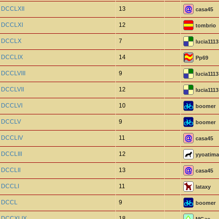
o DCCLXII
13
casa45
o DCCLXI
12
tombrio
o DCCLX
7
lucia1113
o DCCLIX
14
Pp69
 DCCLVIII
9
lucia1113
 DCCLVII
12
lucia1113
o DCCLVI
10
boomer
o DCCLV
9
boomer
o DCCLIV
11
casa45
 DCCLIII
12
yyoatima
 DCCLII
13
casa45
o DCCLI
11
lataxy
o DCCL
9
boomer
o DCCXLIX
18