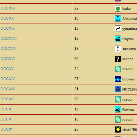
o DCCXXI
22
Isalar
o DCCXX
18
Almadra
o DCCXIX
18
yyoatima
 DCCXVIII
18
Royma
o DCCXVII
17
sirocazo
o DCCXVI
20
lobdar
o DCCXV
24
roscon
o DCCXIV
27
boomer
 DCCXIII
21
MCC196
 DCCXII
20
roscon
o DCCXI
19
Royma
o DCCX
18
roscon
o DCCIX
26
sheriffE