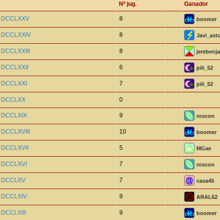
Nº jug.
Ganador
o DCCLXXV
8
boomer
o DCCLXXIV
8
Javi_ast
 DCCLXXIII
8
jerebenja
o DCCLXXII
6
pili_52
o DCCLXXI
7
pili_52
o DCCLXX
0
o DCCLXIX
9
roscon
 DCCLXVIII
10
boomer
o DCCLXVII
5
MGae
o DCCLXVI
7
roscon
o DCCLXV
7
casa45
o DCCLXIV
9
ARAL62
 DCCLXIII
9
boomer