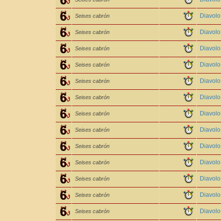
Diavolo
Seises cabrón
Diavol
Seises cabrón
Diavol
Seises cabrón
Diavol
Seises cabrón
Diavol
Seises cabrón
Diavolo
Seises cabrón
Diavol
Seises cabrón
Diavol
Seises cabrón
Diavol
Seises cabrón
Diavol
Seises cabrón
Diavol
Seises cabrón
Diavol
Seises cabrón
Diavol
Seises cabrón