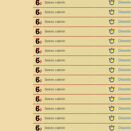
Diavolo
Seises cabrón
Diavolo
Seises cabrón
Diavol
Seises cabrón
Diavol
Seises cabrón
Diavol
Seises cabrón
Diavolo
Seises cabrón
Diavolo
Seises cabrón
Diavol
Seises cabrón
Diavol
Seises cabrón
Diavol
Seises cabrón
Diavolo
Seises cabrón
Diavol
Seises cabrón
Diavol
Seises cabrón
Diavol
Seises cabrón