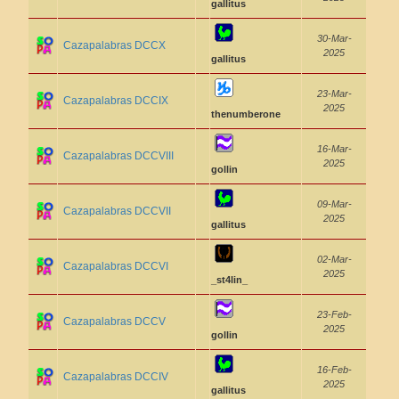
gallitus
30-Mar-
Cazapalabras DCCX
2025
gallitus
23-Mar-
Cazapalabras DCCIX
2025
thenumberone
16-Mar-
Cazapalabras DCCVIII
2025
gollin
09-Mar-
Cazapalabras DCCVII
2025
gallitus
02-Mar-
Cazapalabras DCCVI
2025
_st4lin_
23-Feb-
Cazapalabras DCCV
2025
gollin
16-Feb-
Cazapalabras DCCIV
2025
gallitus