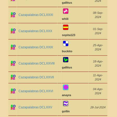
2024
gallitus
08-Sep-
Cazapalabras DCLXXXI
2024
whili
01-Sep-
Cazapalabras DCLXXX
2024
sopita123
25-Ago-
Cazapalabras DCLXXIX
2024
buckito
18-Ago-
Cazapalabras DCLXXVIII
2024
gallitus
11-Ago-
Cazapalabras DCLXXVII
2024
04-Ago-
Cazapalabras DCLXXVI
2024
anayra
Cazapalabras DCLXXV
28-Jul-2024
gollin