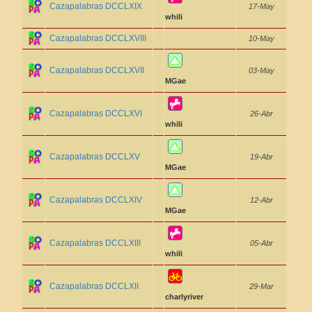
Cazapalabras DCCLXIX
17-May
whili
Cazapalabras DCCLXVIII
10-May
Cazapalabras DCCLXVII
03-May
MGae
Cazapalabras DCCLXVI
26-Abr
whili
Cazapalabras DCCLXV
19-Abr
MGae
Cazapalabras DCCLXIV
12-Abr
MGae
Cazapalabras DCCLXIII
05-Abr
whili
Cazapalabras DCCLXII
29-Mar
charlyriver