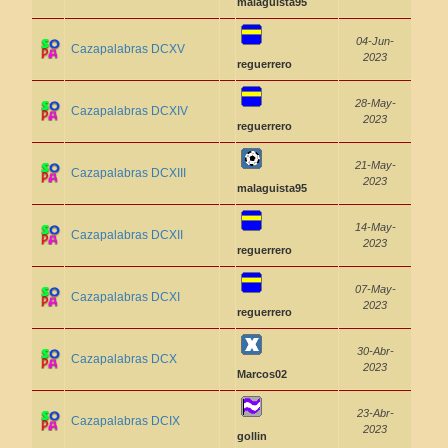
malaguista95
04-Jun-
Cazapalabras DCXV
2023
reguerrero
28-May-
Cazapalabras DCXIV
2023
reguerrero
21-May-
Cazapalabras DCXIII
2023
malaguista95
14-May-
Cazapalabras DCXII
2023
reguerrero
07-May-
Cazapalabras DCXI
2023
reguerrero
30-Abr-
Cazapalabras DCX
2023
Marcos02
23-Abr-
Cazapalabras DCIX
2023
gollin