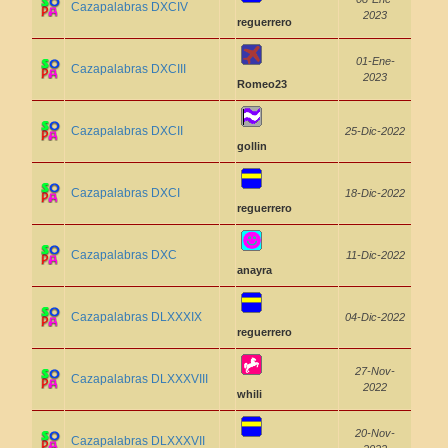
Cazapalabras DXCIV
2023
reguerrero
01-Ene-
Cazapalabras DXCIII
2023
Romeo23
Cazapalabras DXCII
25-Dic-2022
gollin
Cazapalabras DXCI
18-Dic-2022
reguerrero
Cazapalabras DXC
11-Dic-2022
anayra
Cazapalabras DLXXXIX
04-Dic-2022
reguerrero
27-Nov-
Cazapalabras DLXXXVIII
2022
whili
20-Nov-
Cazapalabras DLXXXVII