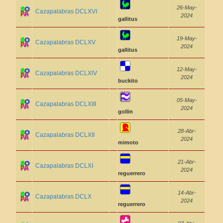
26-May-
Cazapalabras DCLXVI
2024
gallitus
19-May-
Cazapalabras DCLXV
2024
gallitus
12-May-
Cazapalabras DCLXIV
2024
buckito
05-May-
Cazapalabras DCLXIII
2024
gollin
28-Abr-
Cazapalabras DCLXII
2024
mimoto
21-Abr-
Cazapalabras DCLXI
2024
reguerrero
14-Abr-
Cazapalabras DCLX
2024
reguerrero