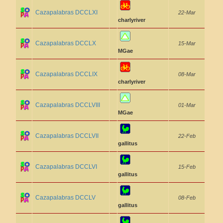
Cazapalabras DCCLXI
22-Mar
charlyriver
Cazapalabras DCCLX
15-Mar
MGae
Cazapalabras DCCLIX
08-Mar
charlyriver
Cazapalabras DCCLVIII
01-Mar
MGae
Cazapalabras DCCLVII
22-Feb
gallitus
Cazapalabras DCCLVI
15-Feb
gallitus
Cazapalabras DCCLV
08-Feb
gallitus