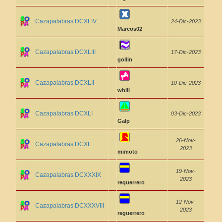
Cazapalabras DCXLIV
24-Dic-2023
Marcos02
Cazapalabras DCXLIII
17-Dic-2023
gollin
Cazapalabras DCXLII
10-Dic-2023
whili
Cazapalabras DCXLI
03-Dic-2023
Galp
26-Nov-
Cazapalabras DCXL
2023
mimoto
19-Nov-
Cazapalabras DCXXXIX
2023
reguerrero
12-Nov-
Cazapalabras DCXXXVIII
2023
reguerrero