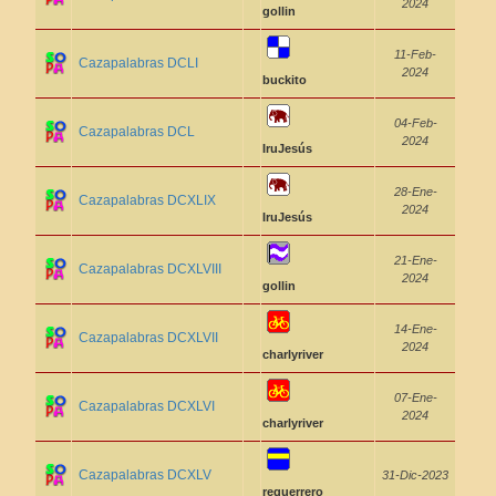
2024
gollin
11-Feb-
Cazapalabras DCLI
2024
buckito
04-Feb-
Cazapalabras DCL
2024
IruJesús
28-Ene-
Cazapalabras DCXLIX
2024
IruJesús
21-Ene-
Cazapalabras DCXLVIII
2024
gollin
14-Ene-
Cazapalabras DCXLVII
2024
charlyriver
07-Ene-
Cazapalabras DCXLVI
2024
charlyriver
Cazapalabras DCXLV
31-Dic-2023
reguerrero