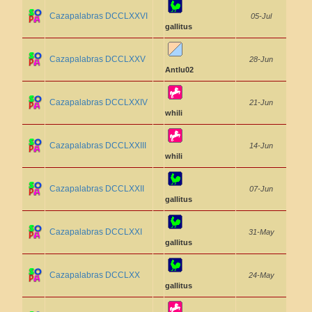
Cazapalabras DCCLXXVI
05-Jul
gallitus
Cazapalabras DCCLXXV
28-Jun
Antlu02
Cazapalabras DCCLXXIV
21-Jun
whili
Cazapalabras DCCLXXIII
14-Jun
whili
Cazapalabras DCCLXXII
07-Jun
gallitus
Cazapalabras DCCLXXI
31-May
gallitus
Cazapalabras DCCLXX
24-May
gallitus