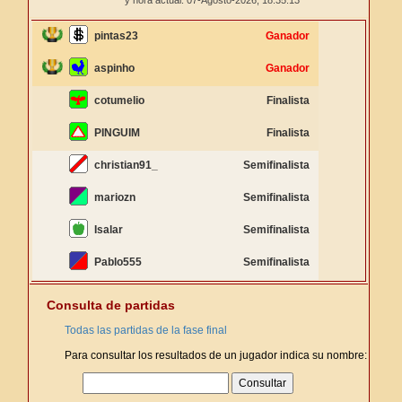
y hora actual: 07-Agosto-2026,
18:35:13
pintas23
Ganador
aspinho
Ganador
cotumelio
Finalista
PINGUIM
Finalista
christian91_
Semifinalista
mariozn
Semifinalista
Isalar
Semifinalista
Pablo555
Semifinalista
Consulta de partidas
Todas las partidas de la fase final
Para consultar los resultados de un jugador indica su nombre: