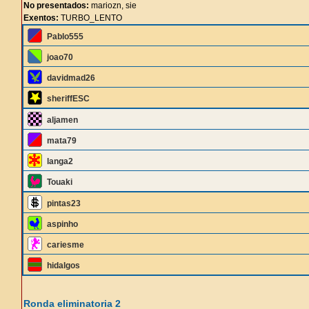
No presentados:
mariozn, sie
Exentos:
TURBO_LENTO
Pablo555
joao70
davidmad26
sheriffESC
aljamen
mata79
langa2
Touaki
pintas23
aspinho
cariesme
hidalgos
Ronda eliminatoria 2