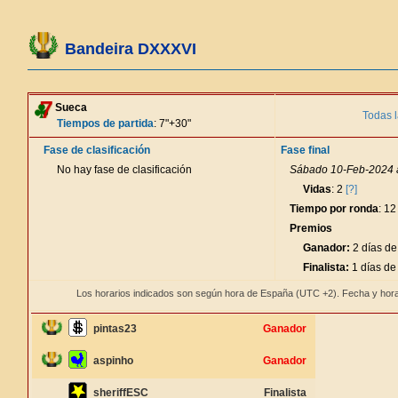
Bandeira DXXXVI
Sueca
Todas l
Tiempos de partida
: 7"+30"
Fase de clasificación
Fase final
No hay fase de clasificación
Sábado 10-Feb-2024 a
Vidas
: 2
[?]
Tiempo por ronda
: 12
Premios
Ganador:
2 días de
Finalista:
1 días de
Los horarios indicados son según hora de España (UTC +2). Fecha y hora
pintas23
Ganador
aspinho
Ganador
sheriffESC
Finalista