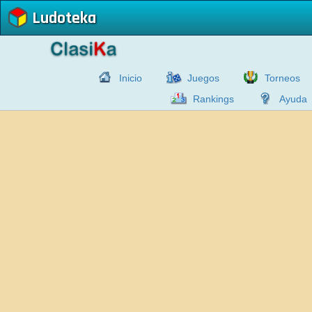
Ludoteka
Inicio
Juegos
Torneos
Rankings
Ayuda