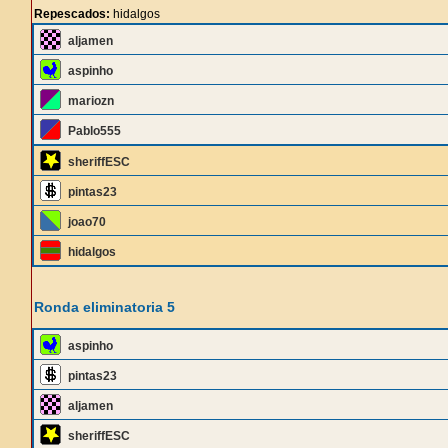
Repescados:
hidalgos
aljamen
aspinho
mariozn
Pablo555
sheriffESC
pintas23
joao70
hidalgos
Ronda eliminatoria 5
aspinho
pintas23
aljamen
sheriffESC