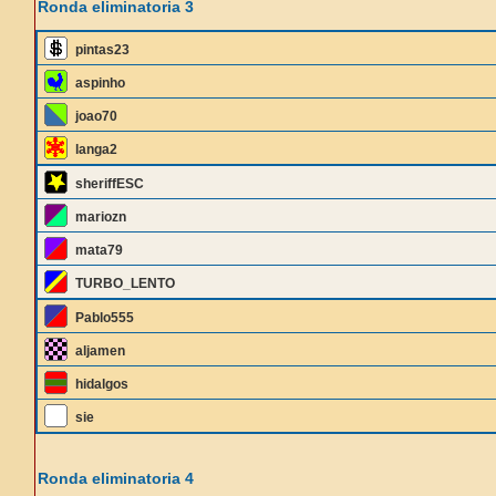
Ronda eliminatoria 3
pintas23
aspinho
joao70
langa2
sheriffESC
mariozn
mata79
TURBO_LENTO
Pablo555
aljamen
hidalgos
sie
Ronda eliminatoria 4