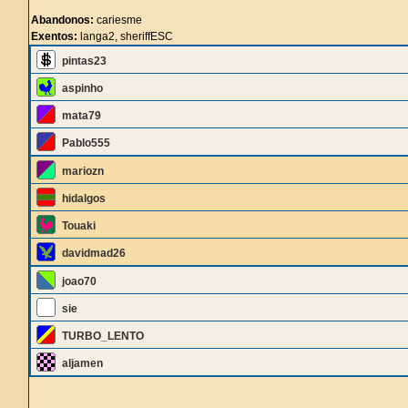
Abandonos:
cariesme
Exentos:
langa2, sheriffESC
pintas23
aspinho
mata79
Pablo555
mariozn
hidalgos
Touaki
davidmad26
joao70
sie
TURBO_LENTO
aljamen