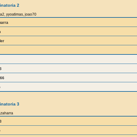
natoria 2
a2, yyoatimas, joao70
harra
n
ler
3
666
o
natoria 3
azaharra
3
o