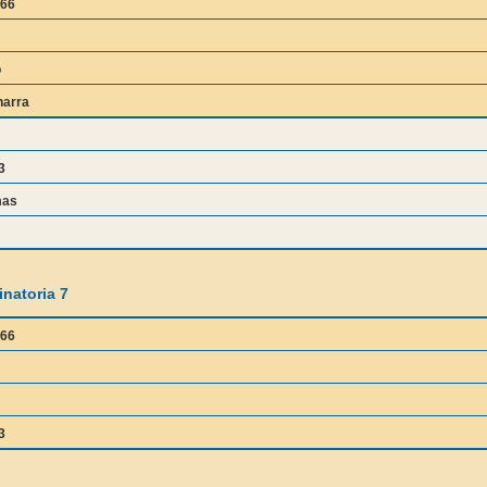
666
o
harra
3
mas
natoria 7
666
3