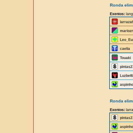
Ronda elimi
Exentos:
lang
larraza
marioz
Leo_Eu
caelia
Touaki
pintas2
Luzbel
aspinh
Ronda elimi
Exentos:
larr
pintas2
aspinh