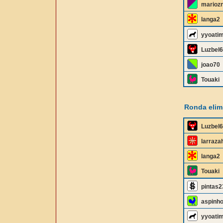
marioz
langa2
yyoati
Luzbel
joao70
Touaki
Ronda elimi
Luzbel
larraza
langa2
Touaki
pintas2
aspinh
yyoati