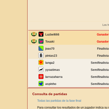
Los h
Luzbel666
Ganador
Touaki
Ganador
joao70
Finalista
pintas23
Finalista
langa2
Semifinalista
yyoatimas
Semifinalista
larrazaharra
Semifinalista
aspinho
Semifinalista
Consulta de partidas
Todas las partidas de la fase final
Para consultar los resultados de un jugador indica su