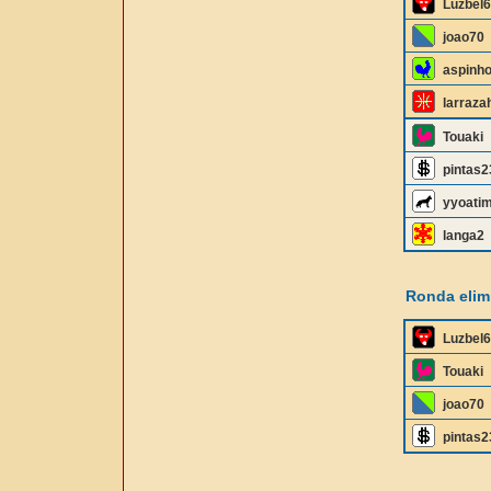
Luzbel
joao70
aspinh
larraza
Touaki
pintas2
yyoati
langa2
Ronda elimi
Luzbel
Touaki
joao70
pintas2