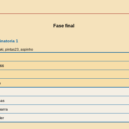
Fase final
natoria 1
ki, pintas23, aspinho
666
n
mas
harra
ler