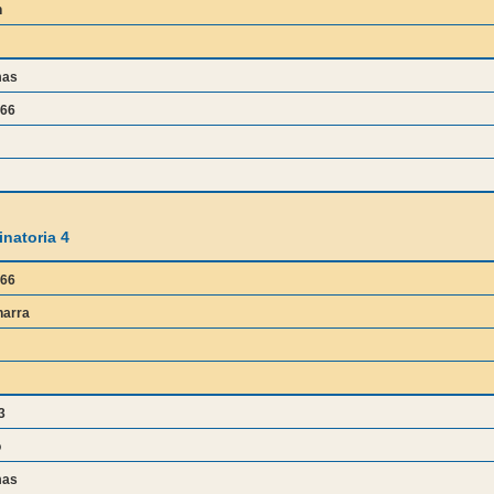
n
mas
666
natoria 4
666
harra
3
o
mas