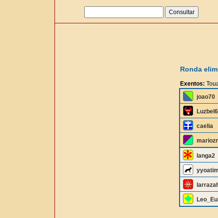
Ronda elimi
Exentos:
Toua
joao70
Luzbel
caelia
marioz
langa2
yyoati
larraza
Leo_Eu