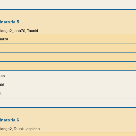
natoria 5
langa2, joao70, Touaki
harra
mas
666
3
o
natoria 6
langa2, Touaki, aspinho