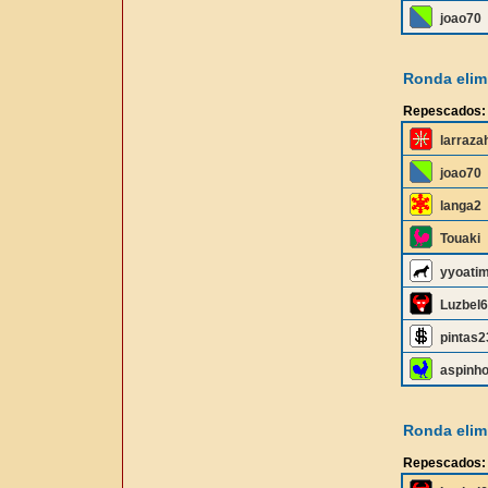
joao70
Ronda elimi
Repescados:
larraza
joao70
langa2
Touaki
yyoati
Luzbel
pintas2
aspinh
Ronda elimi
Repescados: