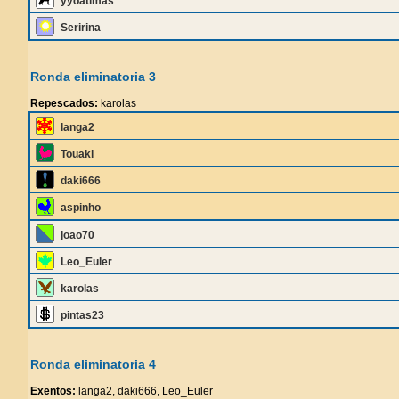
yyoatimas
Seririna
Ronda eliminatoria 3
Repescados:
karolas
langa2
Touaki
daki666
aspinho
joao70
Leo_Euler
karolas
pintas23
Ronda eliminatoria 4
Exentos:
langa2, daki666, Leo_Euler