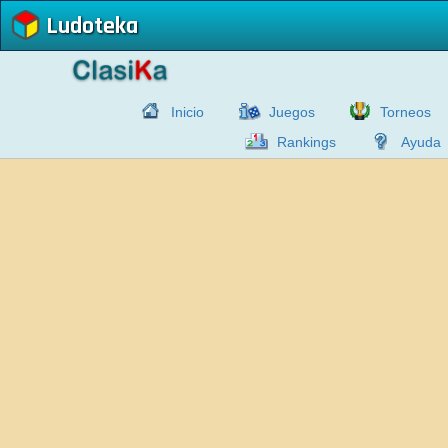
Ludoteka
Inicio
Juegos
Torneos
Rankings
Ayuda