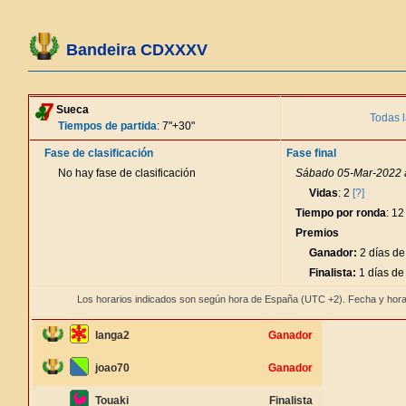
Bandeira CDXXXV
Sueca
Todas l
Tiempos de partida
: 7"+30"
Fase de clasificación
Fase final
No hay fase de clasificación
Sábado 05-Mar-2022 a
Vidas
: 2
[?]
Tiempo por ronda
: 12
Premios
Ganador:
2 días de
Finalista:
1 días de
Los horarios indicados son según hora de España (UTC +2). Fecha y hora
langa2
Ganador
joao70
Ganador
Touaki
Finalista