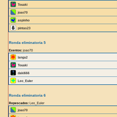
Touaki
joao70
aspinho
pintas23
Ronda eliminatoria 5
Exentos:
joao70
langa2
Touaki
daki666
Leo_Euler
Ronda eliminatoria 6
Repescados:
Leo_Euler
joao70