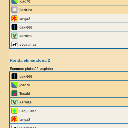
joao70
Seririna
langa2
daki666
karolas
yyoatimas
Ronda eliminatoria 2
Exentos:
pintas23, aspinho
daki666
joao70
Touaki
karolas
Leo_Euler
langa2