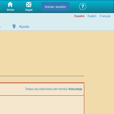
?
Iniciar sesión
Jugar
Inicio
Español
English
Français
s
Ayuda
Todas las ediciones del torneo
Atocateja