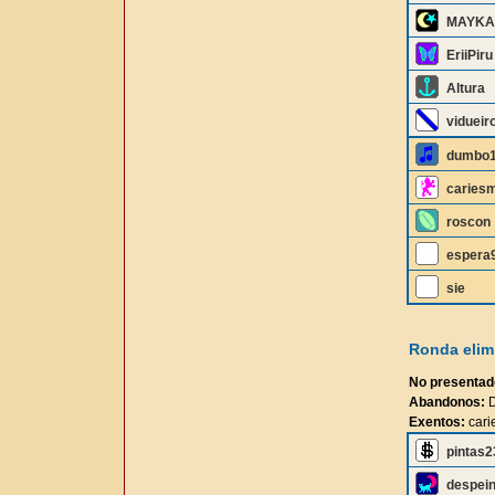
MAYKA
EriiPiru
Altura
vidueir
dumbo
caries
roscon
espera
sie
Ronda elimi
No presentad
Abandonos:
D
Exentos:
cari
pintas2
despei