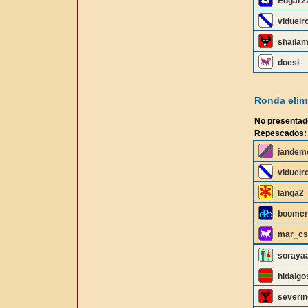
Edgar2
vidueir
shailam
doesi
Ronda elimi
No presentad
Repescados:
jandem
vidueir
langa2
boomer
mar_cs
soraya
hidalgo
severin