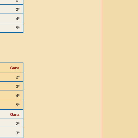
2º
2º
4º
5º
Gana
2º
3º
4º
5º
Gana
2º
3º