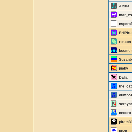
Altura
mar_cs
espera
EriiPiru
roscon
boomer
Susan
juaky
Dalia
the_cat
dumbo
soraya
encoro
pirata3
onze