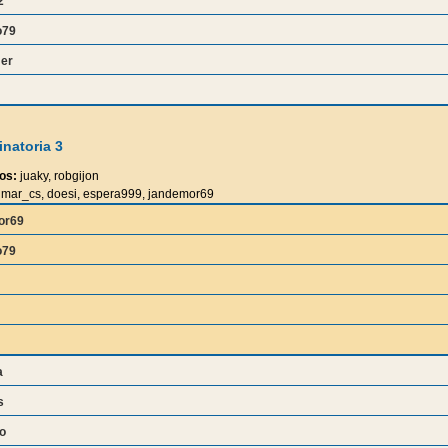
2
o79
er
natoria 3
os:
juaky, robgijon
mar_cs, doesi, espera999, jandemor69
or69
o79
a
s
o