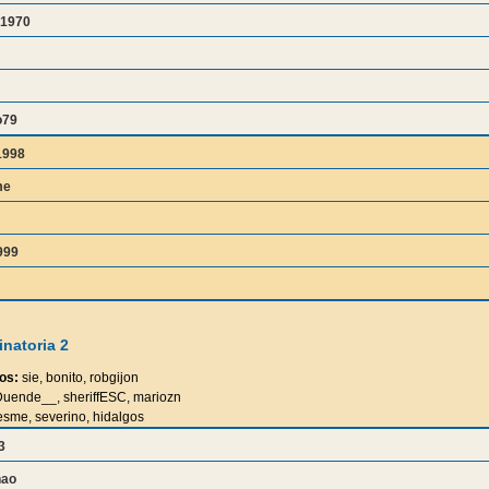
1970
o79
1998
me
999
natoria 2
os:
sie, bonito, robgijon
uende__, sheriffESC, mariozn
esme, severino, hidalgos
3
nao