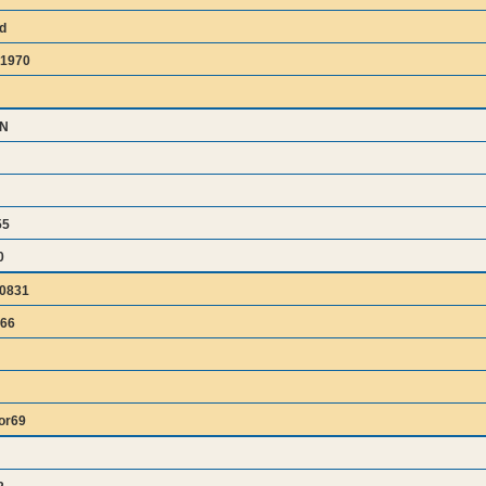
d
1970
IN
55
0
0831
666
or69