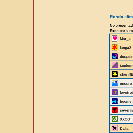
Ronda elimi
No presentad
Exentos:
sora
Mar_ia
langa2
despei
jandem
sheriff
encoro
levotroi
boomer
severin
XXOO
Dalia