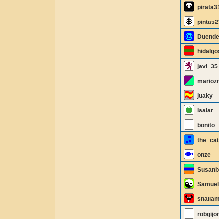
pirata3
pintas2
Duende
hidalgo
javi_35
marioz
juaky
Isalar
bonito
the_cat
onze
Susan
Samuel
shailam
robgijo