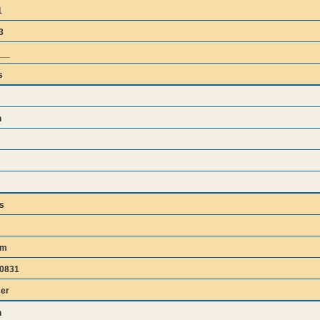
1
3
__
s
n
s
bm
0831
er
n