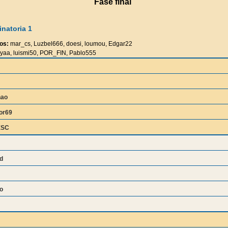
Fase final
natoria 1
os:
mar_cs, Luzbel666, doesi, loumou, Edgar22
yaa, luismi50, POR_FIN, Pablo555
nao
or69
ESC
d
o