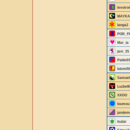
levotroi
MAYKA
langa2
POR_F
Mar_ia
javi_35
Pablo5
luismi5
Samuel
Luzbel
XXOO
loumou
jandem
Isalar