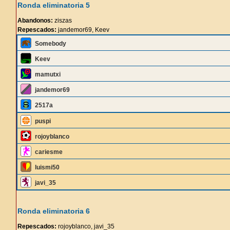
Ronda eliminatoria 5
Abandonos:
ziszas
Repescados:
jandemor69, Keev
Somebody
Keev
mamutxi
jandemor69
2517a
puspi
rojoyblanco
cariesme
luismi50
javi_35
Ronda eliminatoria 6
Repescados:
rojoyblanco, javi_35