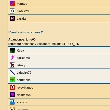
mata79
pintas23
LaraLs
Ronda eliminatoria 2
Abandonos:
torre60
Exentos:
Somebody, Susanbm, MMaria44, POR_FIN
Keev
cariesme
lataxy
vidueiro79
cotumelio
rojoyblanco
rissitas55
encoro
trancano