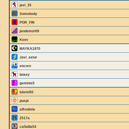
javi_35
Somebody
POR_FIN
jandemor69
Keev
MAYKA1970
Javi_astur
encoro
lataxy
geminis5
luismi50
puspi
alfredmle
2517a
cañailla54