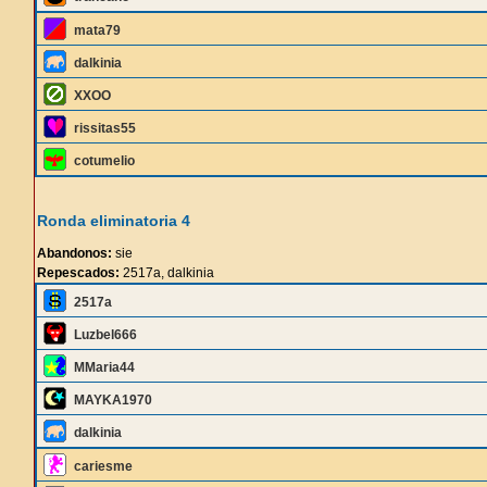
mata79
dalkinia
XXOO
rissitas55
cotumelio
Ronda eliminatoria 4
Abandonos:
sie
Repescados:
2517a, dalkinia
2517a
Luzbel666
MMaria44
MAYKA1970
dalkinia
cariesme