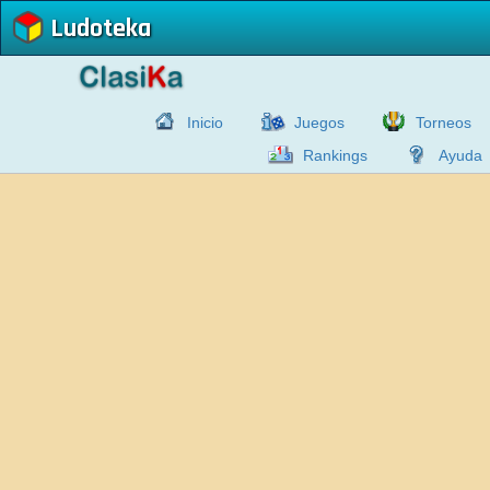
Ludoteka
Inicio
Juegos
Torneos
Rankings
Ayuda