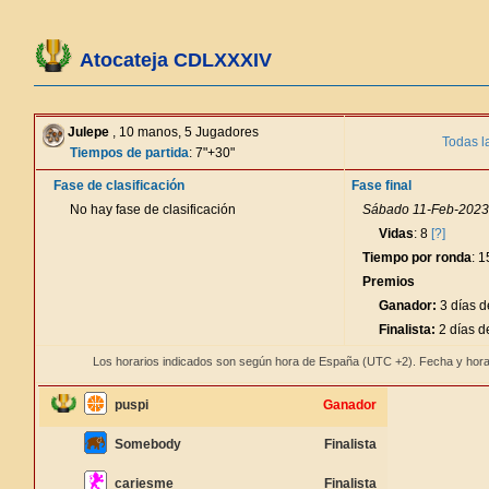
Atocateja CDLXXXIV
Julepe
, 10 manos, 5 Jugadores
Todas l
Tiempos de partida
: 7"+30"
Fase de clasificación
Fase final
No hay fase de clasificación
Sábado 11-Feb-2023 
Vidas
: 8
[?]
Tiempo por ronda
: 
Premios
Ganador:
3 días d
Finalista:
2 días d
Los horarios indicados son según hora de España (UTC +2). Fecha y hora
puspi
Ganador
Somebody
Finalista
cariesme
Finalista