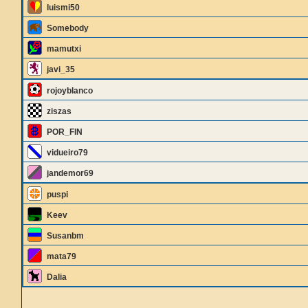
luismi50
Somebody
mamutxi
javi_35
rojoyblanco
ziszas
POR_FIN
vidueiro79
jandemor69
puspi
Keev
Susanbm
mata79
Dalia