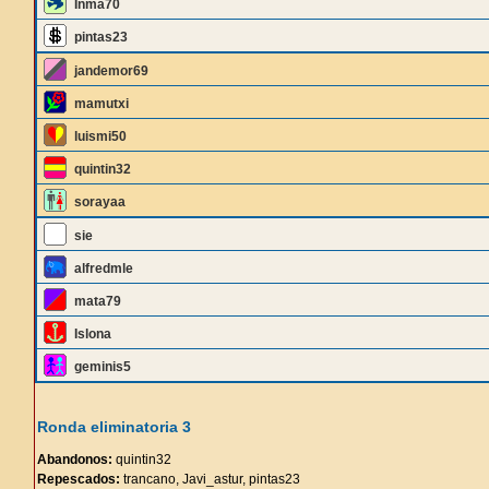
Inma70
pintas23
jandemor69
mamutxi
luismi50
quintin32
sorayaa
sie
alfredmle
mata79
Islona
geminis5
Ronda eliminatoria 3
Abandonos:
quintin32
Repescados:
trancano, Javi_astur, pintas23