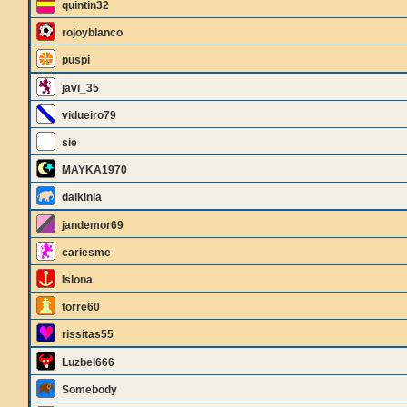
quintin32
rojoyblanco
puspi
javi_35
vidueiro79
sie
MAYKA1970
dalkinia
jandemor69
cariesme
Islona
torre60
rissitas55
Luzbel666
Somebody