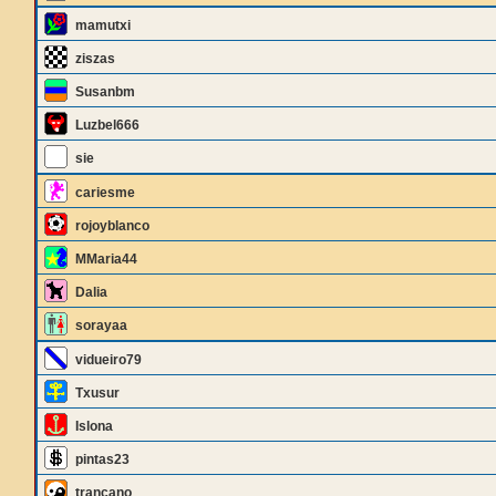
mamutxi
ziszas
Susanbm
Luzbel666
sie
cariesme
rojoyblanco
MMaria44
Dalia
sorayaa
vidueiro79
Txusur
Islona
pintas23
trancano