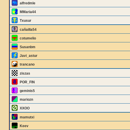
alfredmle
MMaria44
Txusur
cañailla54
cotumelio
Susanbm
Javi_astur
trancano
ziszas
POR_FIN
geminis5
mariozn
XXOO
mamutxi
Keev