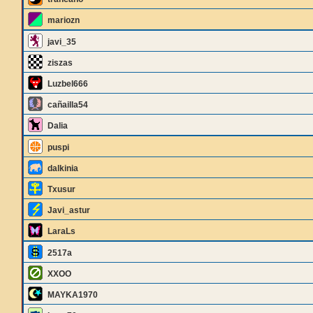
mariozn
javi_35
ziszas
Luzbel666
cañailla54
Dalia
puspi
dalkinia
Txusur
Javi_astur
LaraLs
2517a
XXOO
MAYKA1970