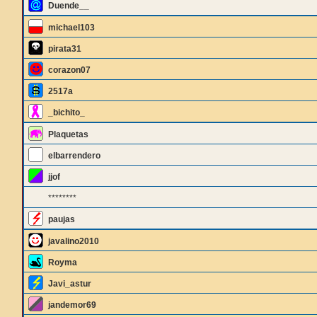
Duende__
michael103
pirata31
corazon07
2517a
_bichito_
Plaquetas
elbarrendero
jjof
********
paujas
javalino2010
Royma
Javi_astur
jandemor69