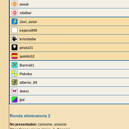
puspi
silalbar
Javi_astur
espera999
krissbabe
pirata31
quintin32
Bartra61
Pakoka
alberto_89
doesi
jjof
Ronda eliminatoria 2
No presentados:
cariesme, ariascle