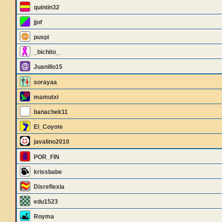
quintin32
jjof
puspi
_bichito_
Juanillo15
sorayaa
mamutxi
banachek11
El_Coyote
javalino2010
POR_FIN
krissbabe
Disreflexia
edu1523
Royma