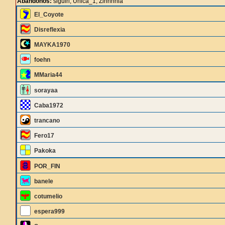
Abandonos:
siguiri, Unica_1, Zinnnnia
El_Coyote
Disreflexia
MAYKA1970
foehn
MMaria44
sorayaa
Caba1972
trancano
Fero17
Pakoka
POR_FIN
banele
cotumelio
espera999