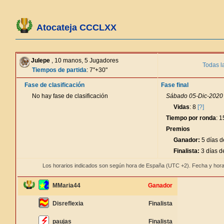
Atocateja CCCLXX
Julepe
, 10 manos, 5 Jugadores
Todas l
Tiempos de partida
: 7"+30"
Fase de clasificación
Fase final
No hay fase de clasificación
Sábado 05-Dic-2020 
Vidas
: 8
[?]
Tiempo por ronda
: 
Premios
Ganador:
5 días d
Finalista:
3 días d
Los horarios indicados son según hora de España (UTC +2). Fecha y hora
MMaria44
Ganador
Disreflexia
Finalista
paujas
Finalista