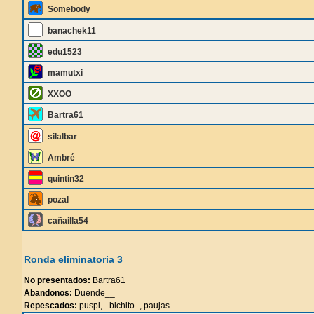
Somebody
banachek11
edu1523
mamutxi
XXOO
Bartra61
silalbar
Ambré
quintin32
pozal
cañailla54
Ronda eliminatoria 3
No presentados:
Bartra61
Abandonos:
Duende__
Repescados:
puspi, _bichito_, paujas