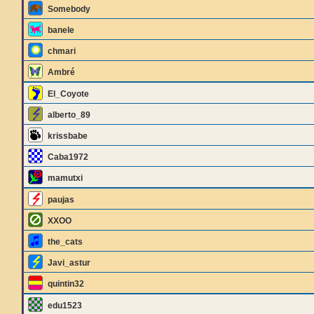
Somebody
banele
chmari
Ambré
El_Coyote
alberto_89
krissbabe
Caba1972
mamutxi
paujas
XXOO
the_cats
Javi_astur
quintin32
edu1523