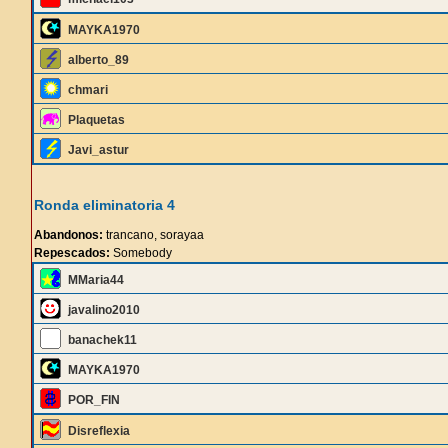
MAYKA1970
alberto_89
chmari
Plaquetas
Javi_astur
Ronda eliminatoria 4
Abandonos:
trancano, sorayaa
Repescados:
Somebody
MMaria44
javalino2010
banachek11
MAYKA1970
POR_FIN
Disreflexia