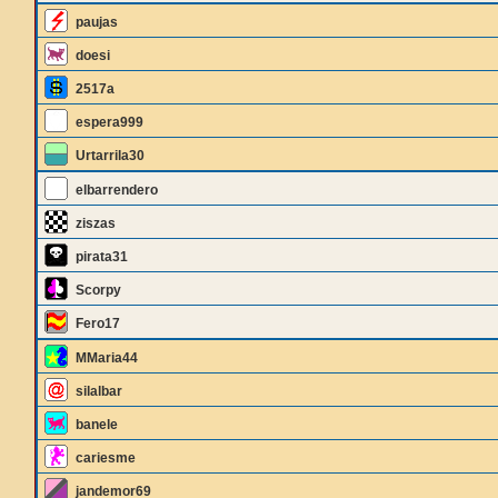
paujas
doesi
2517a
espera999
Urtarrila30
elbarrendero
ziszas
pirata31
Scorpy
Fero17
MMaria44
silalbar
banele
cariesme
jandemor69