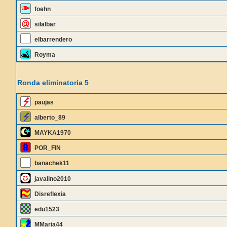
foehn
silalbar
elbarrendero
Royma
Ronda eliminatoria 5
paujas
alberto_89
MAYKA1970
POR_FIN
banachek11
javalino2010
Disreflexia
edu1523
MMaria44