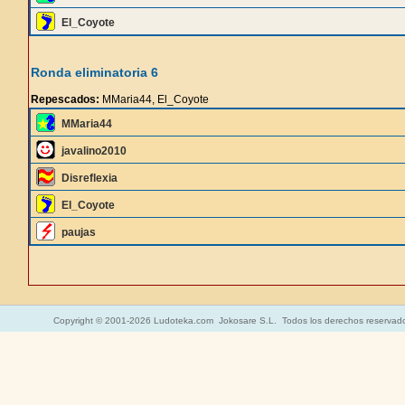
El_Coyote
Ronda eliminatoria 6
Repescados:
MMaria44, El_Coyote
MMaria44
javalino2010
Disreflexia
El_Coyote
paujas
Copyright © 2001-2026 Ludoteka.com Jokosare S.L. Todos los derechos reservad