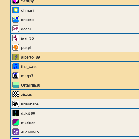
Scorpy
chmari
encoro
doesi
javi_35
puspi
alberto_89
the_cats
meqs3
Urtarrila30
ziszas
krissbabe
daki666
mariozn
Juanillo15