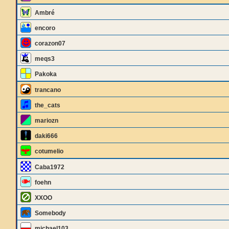
Ambré
encoro
corazon07
meqs3
Pakoka
trancano
the_cats
mariozn
daki666
cotumelio
Caba1972
foehn
XXOO
Somebody
michael103