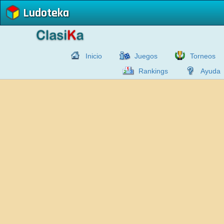
Ludoteka
Inicio
Juegos
Torneos
Rankings
Ayuda