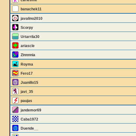
cariesme
banachek11
javalino2010
Scorpy
Urtarrila30
ariascle
Zinnnnia
Royma
Fero17
Juanillo15
javi_35
paujas
jandemor69
Caba1972
Duende__