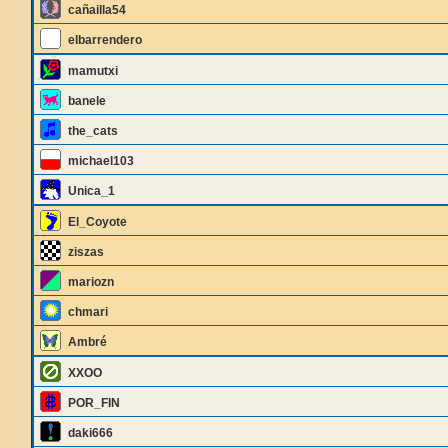
cañailla54
elbarrendero
mamutxi
banele
the_cats
michael103
Unica_1
El_Coyote
ziszas
mariozn
chmari
Ambré
XXOO
POR_FIN
daki666