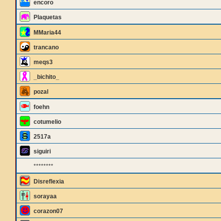
encoro
Plaquetas
MMaria44
trancano
meqs3
_bichito_
pozal
foehn
cotumelio
2517a
siguiri
********
Disreflexia
sorayaa
corazon07