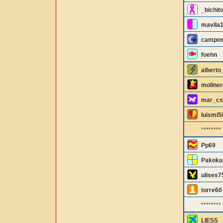
_bichit
mavila
campos
foehn
alberto
moline
mar_cs
luismi5
********
Pp69
Pakoka
ulises7
torre60
********
LIESS