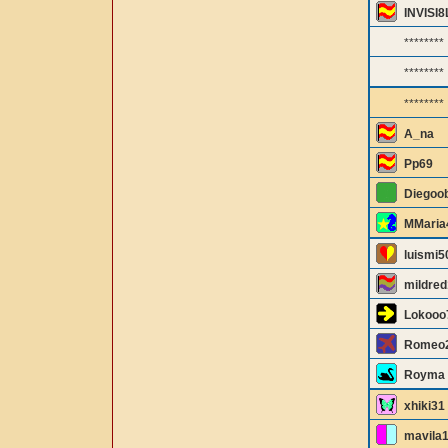
INVISI8
********
********
********
A_na
Pp69
Diegoo
MMaria
luismi5
mildred
Lokooo
Romeo
Royma
xhiki31
mavila