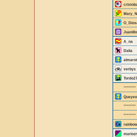
cristob
Mary_N
O_Dios
Juanill
A_na
Dalia
almaro
verbys
Tordo2
********
Queyeo
********
********
rainbo
marioz