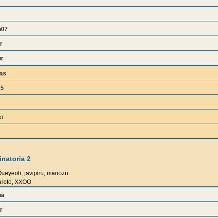
n07
r
ur
as
s5
i
natoria 2
ueyeoh, javipiru, mariozn
roto, XXOO
na
r