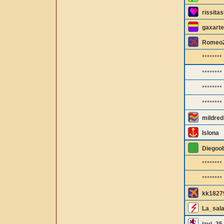
rissita
gaxarte
Romeo
********
********
********
********
mildred
Islona
Diegoo
********
********
kk1827
La_sal