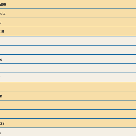
al66
ela
a
o15
to
7
h
w28
n