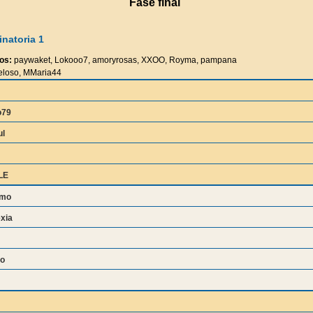
Fase final
natoria 1
os:
paywaket, Lokooo7, amoryrosas, XXOO, Royma, pampana
loso, MMaria44
o79
ul
LE
amo
exia
no