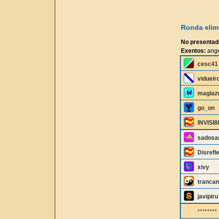
Ronda elimi
No presentad
Exentos:
ange
cesc41
vidueir
magiaz
go_on
INVISI8
sados
Disrefl
xivy
tranca
javipiru
********