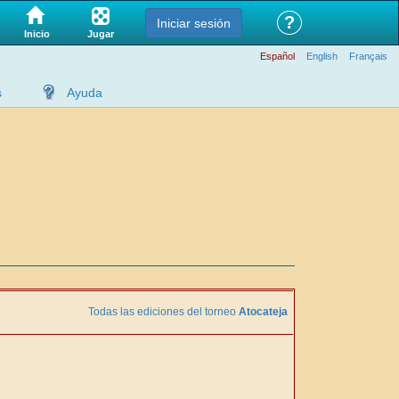
?
Iniciar sesión
Jugar
Inicio
Español
English
Français
s
Ayuda
Todas las ediciones del torneo
Atocateja