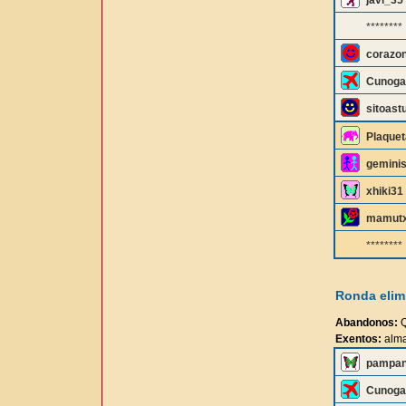
javi_35
********
corazo
Cunoga
sitoast
Plaquet
gemini
xhiki31
mamutx
********
Ronda elimi
Abandonos:
Q
Exentos:
alma
pampa
Cunoga