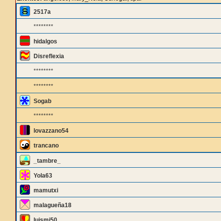
2517a
********
hidalgos
Disreflexia
********
********
Sogab
********
lovazzano54
trancano
_tambre_
Yola63
mamutxi
malagueña18
luismi50