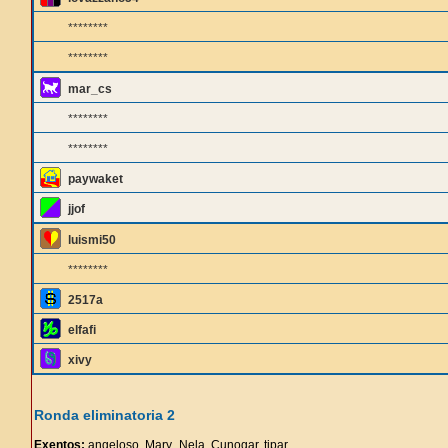
********
********
mar_cs
********
********
paywaket
jjof
luismi50
********
2517a
elfafi
xivy
Ronda eliminatoria 2
Exentos:
angeloso, Mary_Nela, Cunogar, tipar