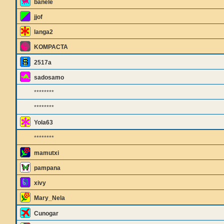
banele
jjof
langa2
KOMPACTA
2517a
sadosamo
********
********
Yola63
********
mamutxi
pampana
xivy
Mary_Nela
Cunogar