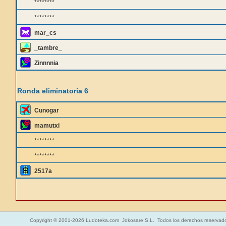
********
********
mar_cs
_tambre_
Zinnnnia
Ronda eliminatoria 6
Cunogar
mamutxi
********
********
2517a
Copyright © 2001-2026 Ludoteka.com Jokosare S.L. Todos los derechos reservad