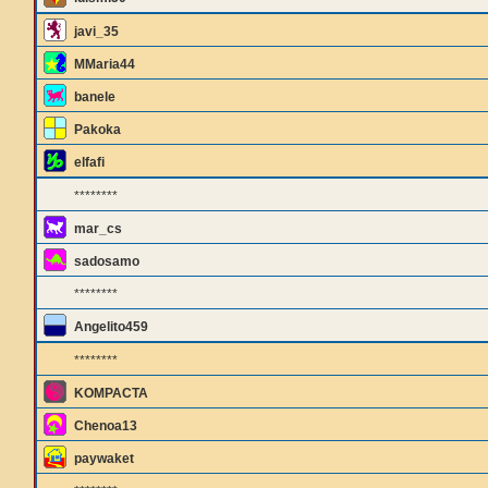
javi_35
MMaria44
banele
Pakoka
elfafi
********
mar_cs
sadosamo
********
Angelito459
********
KOMPACTA
Chenoa13
paywaket