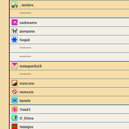
_tambre_
********
sadosamo
pampana
Sogab
********
********
malagueña18
********
trancano
nemexix
banele
Yola63
O_Diosa
hidalgos