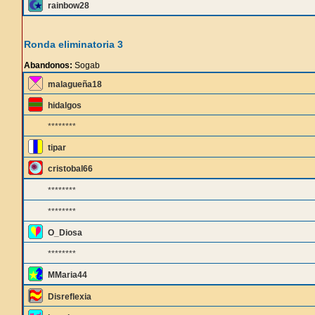
rainbow28
Ronda eliminatoria 3
Abandonos:
Sogab
malagueña18
hidalgos
********
tipar
cristobal66
********
********
O_Diosa
********
MMaria44
Disreflexia