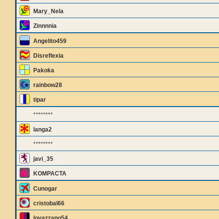
Mary_Nela
Zinnnnia
Angelito459
Disreflexia
Pakoka
rainbow28
tipar
********
langa2
********
javi_35
KOMPACTA
Cunogar
cristobal66
lovazzano54