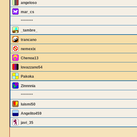
angeloso
mar_cs
********
_tambre_
trancano
nemexix
Chenoa13
lovazzano54
Pakoka
Zinnnnia
********
luismi50
Angelito459
javi_35