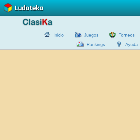
Ludoteka
Inicio
Juegos
Torneos
Rankings
Ayuda