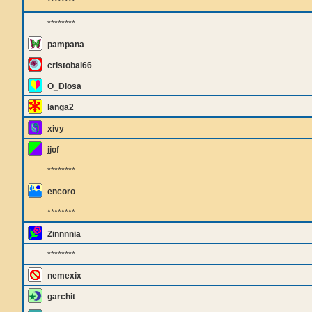
********
********
pampana
cristobal66
O_Diosa
langa2
xivy
jjof
********
encoro
********
Zinnnnia
********
nemexix
garchit