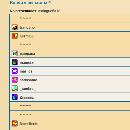
Ronda eliminatoria 4
No presentados:
malagueña18
********
trancano
luismi50
********
pampana
mamutxi
mar_cs
sadosamo
_tambre_
Zinnnnia
********
********
Disreflexia