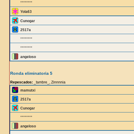
********
Yola63
Cunogar
2517a
********
********
angeloso
Ronda eliminatoria 5
Repescados:
_tambre_, Zinnnnia
mamutxi
2517a
Cunogar
********
angeloso