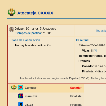
Atocateja CXXXIX
Julepe
, 10 manos, 5 Jugadores
Todas l
Tiempos de partida
: 7"+30"
Fase de clasificación
Fase final
No hay fase de clasificación
Sábado 02-Jul-2016 
Vidas
: 8
[?]
Tiempo por ronda
: 
Premios
Ganador:
6 días d
Finalista:
4 días d
Los horarios indicados son según hora de España (UTC +2). Fecha y hora
Cunogar
Ganador
mamutxi
Finalista
2517a
Finalista