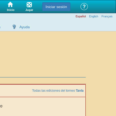
?
Iniciar sesión
Jugar
Inicio
Español
English
Français
s
Ayuda
Todas las ediciones del torneo
Tavla
40