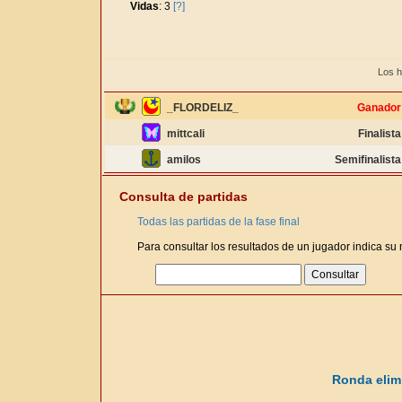
Vidas
: 3
[?]
Los h
_FLORDELIZ_
Ganador
mittcali
Finalista
amilos
Semifinalista
Consulta de partidas
Todas las partidas de la fase final
Para consultar los resultados de un jugador indica su
Ronda elimi