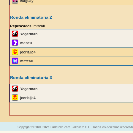
isaguay
Ronda eliminatoria 2
Repescados:
mittcali
Yogerman
mancu
jocrialjc4
mittcali
Ronda eliminatoria 3
Yogerman
jocrialjc4
Copyright © 2001-2026 Ludoteka.com Jokosare S.L. Todos los derechos reservad