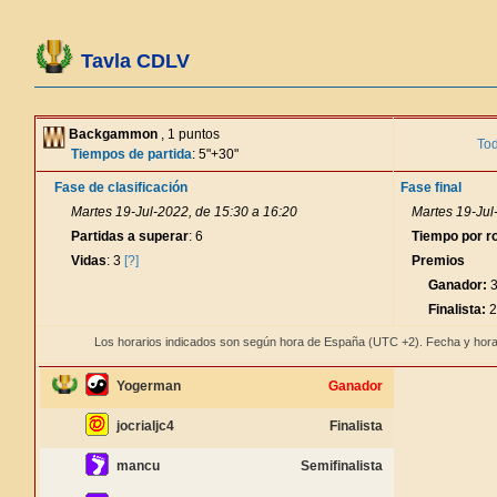
Tavla CDLV
Backgammon
, 1 puntos
Tod
Tiempos de partida
: 5"+30"
Fase de clasificación
Fase final
Martes 19-Jul-2022, de 15:30 a 16:20
Martes 19-Jul
Partidas a superar
: 6
Tiempo por r
Vidas
: 3
[?]
Premios
Ganador:
3
Finalista:
2
Los horarios indicados son según hora de España (UTC +2). Fecha y hora
Yogerman
Ganador
jocrialjc4
Finalista
mancu
Semifinalista