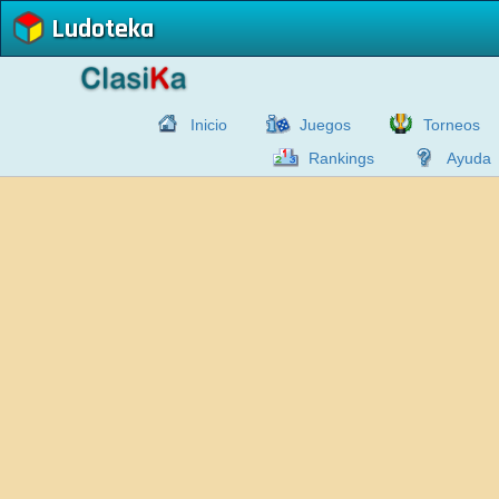
Ludoteka
Inicio
Juegos
Torneos
Rankings
Ayuda