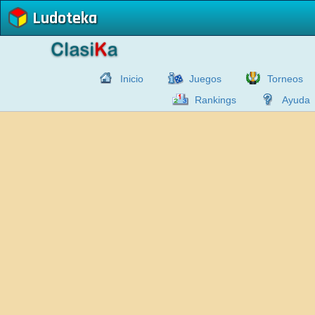
Ludoteka
Inicio
Juegos
Torneos
Rankings
Ayuda