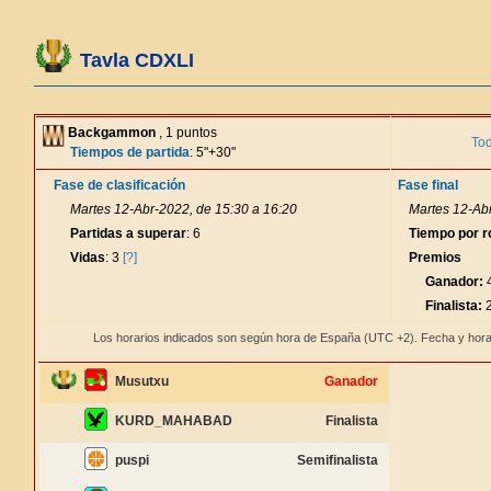
Tavla CDXLI
Backgammon
, 1 puntos
Tod
Tiempos de partida
: 5"+30"
Fase de clasificación
Fase final
Martes 12-Abr-2022, de 15:30 a 16:20
Martes 12-Abr
Partidas a superar
: 6
Tiempo por r
Vidas
: 3
[?]
Premios
Ganador:
4
Finalista:
2
Los horarios indicados son según hora de España (UTC +2). Fecha y hora
Musutxu
Ganador
KURD_MAHABAD
Finalista
puspi
Semifinalista