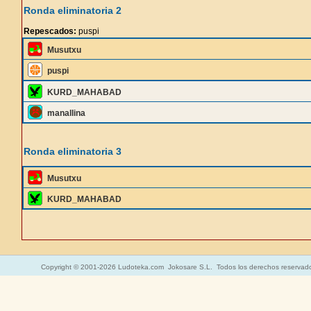
Ronda eliminatoria 2
Repescados:
puspi
Musutxu
puspi
KURD_MAHABAD
manallina
Ronda eliminatoria 3
Musutxu
KURD_MAHABAD
Copyright © 2001-2026 Ludoteka.com Jokosare S.L. Todos los derechos reservad