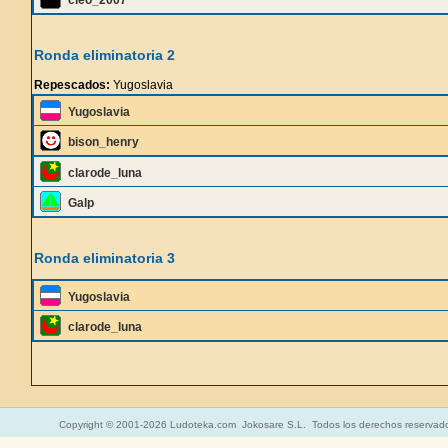
cleo_2007
Ronda eliminatoria 2
Repescados:
Yugoslavia
Yugoslavia
bison_henry
clarode_luna
Galp
Ronda eliminatoria 3
Yugoslavia
clarode_luna
Copyright © 2001-2026 Ludoteka.com Jokosare S.L. Todos los derechos reservad