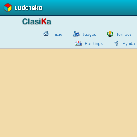
Ludoteka
Inicio
Juegos
Torneos
Rankings
Ayuda