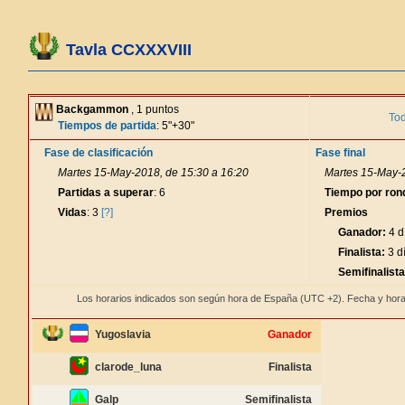
Tavla CCXXXVIII
Backgammon
, 1 puntos
Tod
Tiempos de partida
: 5"+30"
Fase de clasificación
Fase final
Martes 15-May-2018, de 15:30 a 16:20
Martes 15-May-2
Partidas a superar
: 6
Tiempo por ron
Vidas
: 3
[?]
Premios
Ganador:
4 d
Finalista:
3 d
Semifinalista
Los horarios indicados son según hora de España (UTC +2). Fecha y hora
Yugoslavia
Ganador
clarode_luna
Finalista
Galp
Semifinalista