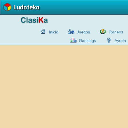
Ludoteka
Inicio
Juegos
Torneos
Rankings
Ayuda