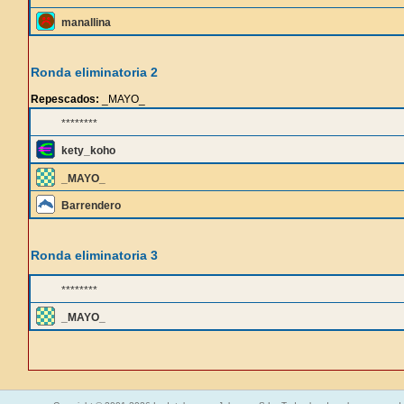
manallina
Ronda eliminatoria 2
Repescados:
_MAYO_
********
kety_koho
_MAYO_
Barrendero
Ronda eliminatoria 3
********
_MAYO_