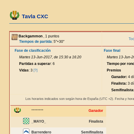
Tavla CXC
Backgammon
, 1 puntos
Tod
Tiempos de partida
: 5"+30"
Fase de clasificación
Fase final
Martes 13-Jun-2017, de 15:30 a 16:20
Martes 13-Jun-2
Partidas a superar
: 6
Tiempo por ron
Vidas
: 3
[?]
Premios
Ganador:
4 dí
Finalista:
3 dí
Semifinalista
Los horarios indicados son según hora de España (UTC +2). Fecha y hora
********
Ganador
_MAYO_
Finalista
Barrendero
Semifinalista