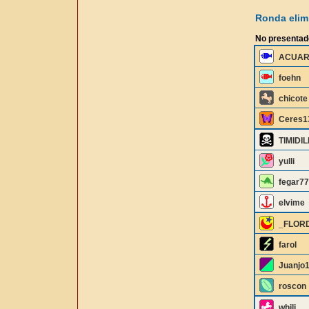
Ronda elimi
No presentad
ACUAR
foehn
chicote
Ceres1
TIMIDI
yulli
fegar77
elvime
_FLORD
farol
Juanjo
roscon
whili