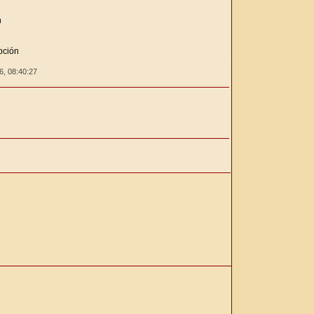
n
n
pción
26,
08:40:27