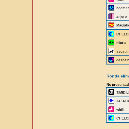
boomer
anjero
Magiati
CHELO
hilaria
yyoati
despei
Ronda elimi
No presentad
TIMIDI
ACUAR
whili
CHELO