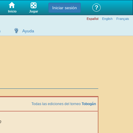
?
Iniciar sesión
Jugar
Inicio
Español
English
Français
s
Ayuda
Todas las ediciones del torneo
Tobogán
0