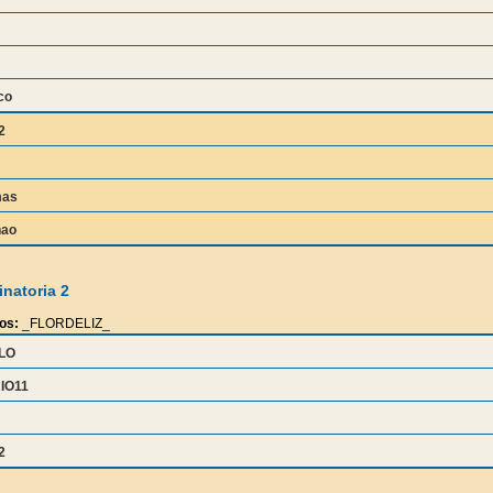
co
2
mas
nao
natoria 2
os:
_FLORDELIZ_
LLO
IO11
2