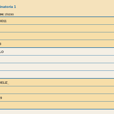
natoria 1
os:
ziszas
IO11
3
LLO
ELIZ_
19