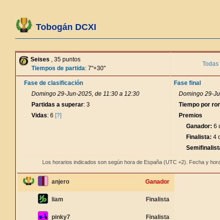
Tobogán DCXI
Seises
, 35 puntos
Todas 
Tiempos de partida
: 7"+30"
Fase de clasificación
Fase final
Domingo 29-Jun-2025, de 11:30 a 12:30
Domingo 29-Jun
Partidas a superar
: 3
Tiempo por ro
Vidas
: 6
[?]
Premios
Ganador:
6 
Finalista:
4 d
Semifinalist
Los horarios indicados son según hora de España (UTC +2). Fecha y hora
anjero
Ganador
liam
Finalista
pinky7
Finalista