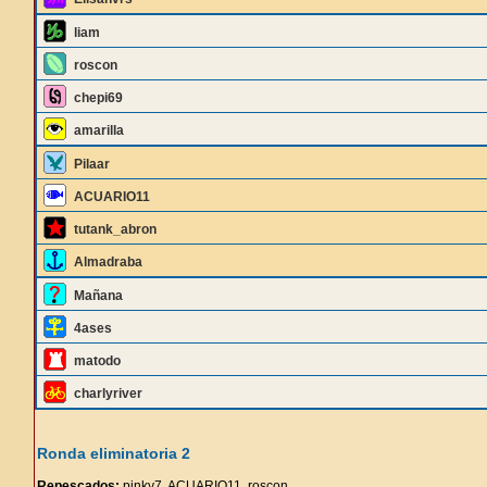
liam
roscon
chepi69
amarilla
Pilaar
ACUARIO11
tutank_abron
Almadraba
Mañana
4ases
matodo
charlyriver
Ronda eliminatoria 2
Repescados:
pinky7, ACUARIO11, roscon