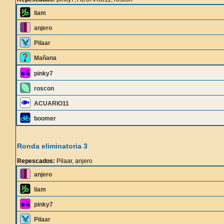
liam
anjero
Pilaar
Mañana
pinky7
roscon
ACUARIO11
boomer
Ronda eliminatoria 3
Repescados:
Pilaar, anjero
anjero
liam
pinky7
Pilaar