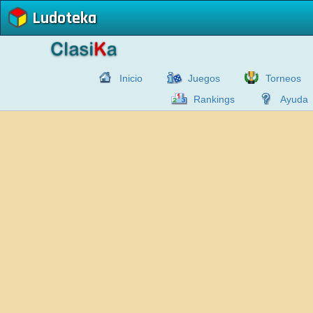
Ludoteka
Inicio
Juegos
Torneos
Rankings
Ayuda