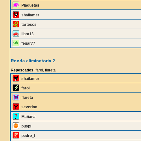
Plaquetas
shailamer
tartesos
libra13
fegar77
Ronda eliminatoria 2
Repescados:
farol, flureta
shailamer
farol
flureta
severino
Mañana
puspi
pedro_f