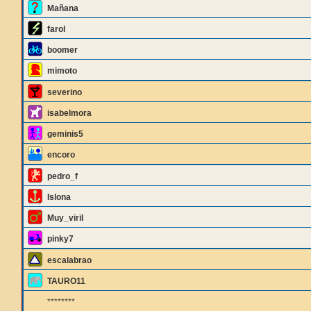
Mañana
farol
boomer
mimoto
severino
isabelmora
geminis5
encoro
pedro_f
Islona
Muy_viril
pinky7
escalabrao
TAURO11
********