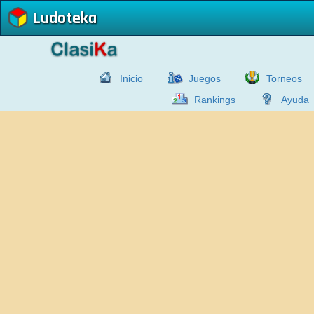
Ludoteka
Inicio
Juegos
Torneos
Rankings
Ayuda