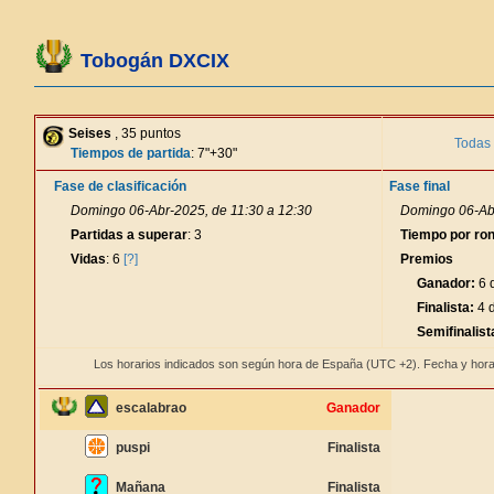
Tobogán DXCIX
Seises
, 35 puntos
Todas 
Tiempos de partida
: 7"+30"
Fase de clasificación
Fase final
Domingo 06-Abr-2025, de 11:30 a 12:30
Domingo 06-Abr
Partidas a superar
: 3
Tiempo por ro
Vidas
: 6
[?]
Premios
Ganador:
6 d
Finalista:
4 d
Semifinalist
Los horarios indicados son según hora de España (UTC +2). Fecha y hora
escalabrao
Ganador
puspi
Finalista
Mañana
Finalista