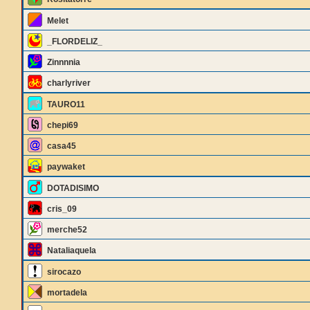
Melet
_FLORDELIZ_
Zinnnnia
charlyriver
TAURO11
chepi69
casa45
paywaket
DOTADISIMO
cris_09
merche52
Nataliaquela
sirocazo
mortadela