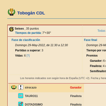
Tobogán CDL
Seises
, 35 puntos
Todas 
Tiempos de partida
: 7"+30"
Fase de clasificación
Fase final
Domingo 29-May-2022, de 11:30 a 12:30
Domingo 29-Ma
Partidas a superar
: 3
Tiempo por ro
Vidas
: 6
[?]
Premios
Ganador:
6 
Finalista:
4 
Semifinalist
Los horarios indicados son según hora de España (UTC +2). Fecha y hora
sirocazo
Ganador
TAURO11
Finalista
DOTADISIMO
Finalista