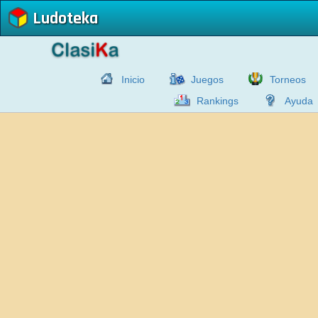
Ludoteka
Inicio
Juegos
Torneos
Rankings
Ayuda