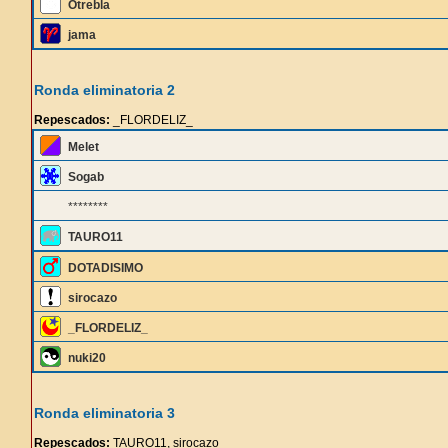
Otrebla
jama
Ronda eliminatoria 2
Repescados:
_FLORDELIZ_
Melet
Sogab
********
TAURO11
DOTADISIMO
sirocazo
_FLORDELIZ_
nuki20
Ronda eliminatoria 3
Repescados:
TAURO11, sirocazo